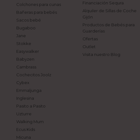
Financiación Sequra
Colchones para cunas
Alquiler de Sillas de Coche
Bañeras para bebés
Gijón
Sacos bebé
Productos de Bebés para
Bugaboo
Guarderías
Jane
Ofertas
Stokke
Outlet
Easywalker
Visita nuestro Blog
Babyzen
Cambrass
Cochecitos Joolz
Cybex
Emmaljunga
Inglesina
Pasito a Pasito
Uzturre
Walking Mum
Ecus Kids
Micuna