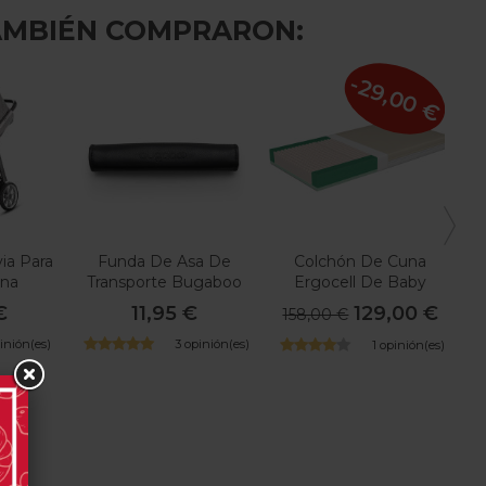
AMBIÉN COMPRARON:
-29,00 €
ia Para
Funda De Asa De
Colchón De Cuna
B
ina
Transporte Bugaboo
Ergocell De Baby
World
€
11,95 €
129,00 €
158,00 €
pinión(es)
3 opinión(es)
1 opinión(es)