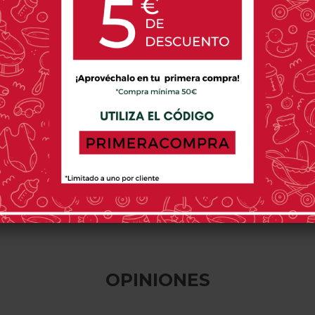
JANE
MICUNA
JANE
era Hinchable Jané
Bañera Micuna Lili
Bañera Hinchab
Para Plato De
22,95 €
347,00 €
49,95 
0 opinión(es)
0 opinión(es)
0 o
OPINIONES