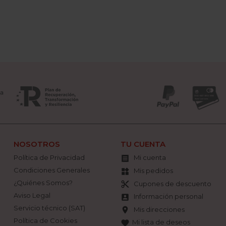
NOSOTROS
TU CUENTA
Política de Privacidad
Mi cuenta

Condiciones Generales
Mis pedidos
widgets
¿Quiénes Somos?
Cupones de descuento
content_cut
Aviso Legal
Información personal
account_box
Servicio técnico (SAT)
Mis direcciones
location_on
Política de Cookies
Mi lista de deseos
favorite