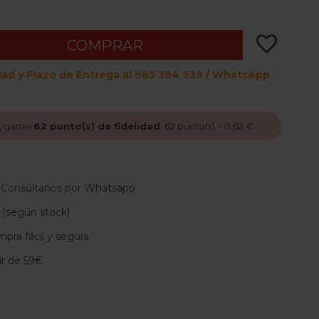
Green
Taupe
Blue
Green
Cooper
favorite_border
COMPRAR
dad y Plazo de Entrega al 985 394 939 / WhatsApp
, ganas
62
punto(s) de fidelidad
.
62
punto(s) =
0,62 €
.
 Consúltanos por Whatsapp
 (según stock)
pra fácil y segura
tir de 59€