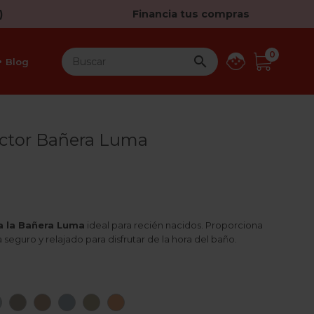
)
Financia tus compras
0

Blog
ctor Bañera Luma
a la Bañera Luma
ideal para recién nacidos. Proporciona
seguro y relajado para disfrutar de la hora del baño.
ssom
Sage
Beige
Dessert
Iron
Olive
Spiced