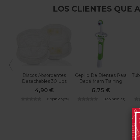
LOS CLIENTES QUE
Discos Absorbentes
Cepillo De Dientes Para
Tub
Desechables 30 Uds
Bebé Mam Training
De Medela
Brush
4,90 €
6,75 €
0 opinión(es)
0 opinión(es)