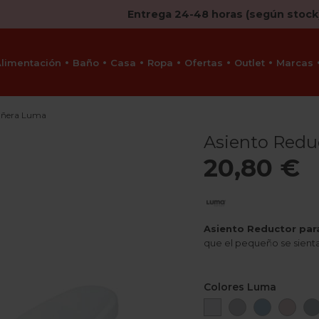
Entrega 24-48 horas (según stock
Alimentación
Baño
Casa
Ropa
Ofertas
Outlet
Marcas
añera Luma
Asiento Redu
20,80 €
Asiento Reductor par
que el pequeño se sienta 
Colores Luma
Snow
Light
Celestial
Blo