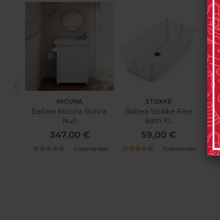
MICUNA
STOKKE
Bañera Micuna Bonne
Bañera Stokke Flexi
Bañ
Nuit
Bath XL
347,00 €
59,00 €
0 opinión(es)
5 opinión(es)