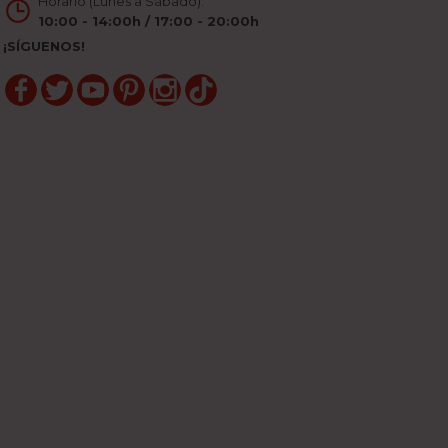
Horario (Lunes a Sábado):
10:00 - 14:00h / 17:00 - 20:00h
¡SÍGUENOS!
Facebook
Twitter
YouTube
Pinterest
Instagram
TikTok