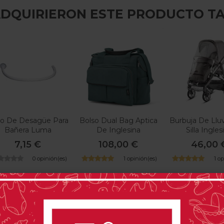
 ADQUIRIERON ESTE PRODUCTO T
o De Desagüe Para
Bolso Dual Bag Aptica
Burbuja De Lluv
Bañera Luma
De Inglesina
Silla Ingles
7,15 €
108,00 €
46,00 
0 opinión(es)
1 opinión(es)
1 o
PRODUCTOS RELACIONADOS