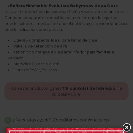
La
Bañera Hinchable Evolutiva Babymoov Aqua Dots
resulta muy práctica gracias a su diseño y sus diversas funciones.
Contiene un soporte hinchable para recién nacidos que se
puede extraer a medida de que el bebé vaya creciendo, incluso
puede utilizarse como piscina.
Ligera y compacta. Ideal para llevar de viaje
Válvula de retención de aire
Tapón con drenaje en la parte inferior para facilitar su
vaciado
Medidas: 80 x 52 x 21 cm
Libre de PVC y ftalatos
Con este producto, ganas
119
punto(s) de fidelidad
.
119
punto(s) =
1,19 €
.
¿Necesitas ayuda? Consúltanos por Whatsapp
Envíos 24-48 horas (según stock)