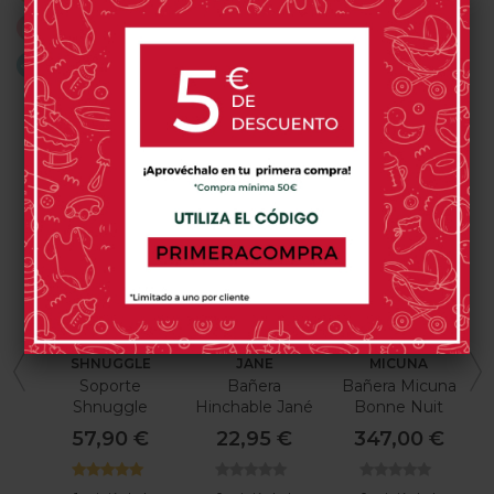
Disfruta de una compra fácil y segura
Envíos gratis a partir de 59€
PRODUCTOS RELACIONADOS
SHNUGGLE
JANE
MICUNA
Soporte
Bañera
Bañera Micuna
Shnuggle
Hinchable Jané
Bonne Nuit
57,90 €
22,95 €
347,00 €