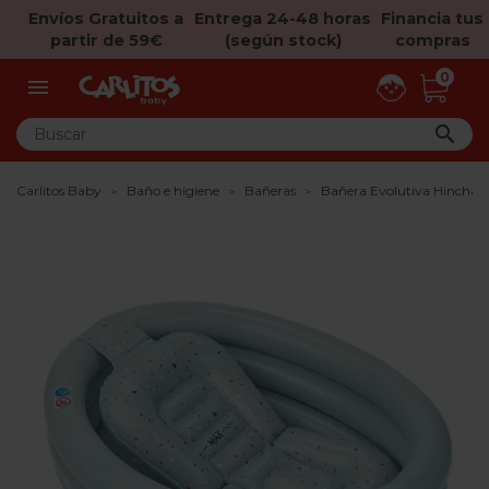
Envíos Gratuitos a
Entrega 24-48 horas
Financia tus
partir de 59€
(según stock)
compras
0


Carlitos Baby
Baño e higiene
Bañeras
Bañera Evolutiva Hincha