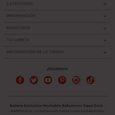
CATEGORÍAS

INFORMACIÓN

NOSOTROS

TU CUENTA

INFORMACIÓN DE LA TIENDA

¡SÍGUENOS!
Facebook
Twitter
YouTube
Pinterest
Instagram
TikTok
Bañera Evolutiva Hinchable Babymoov Aqua Dots
-
BABYMOOV
-
La Bañera Hinchable Evolutiva Babymoov