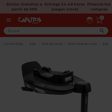
Envíos Gratuitos a
Entrega 24-48 horas
Financia tus
partir de 59€
(según stock)
compras
0


Carlitos Baby
Viaje
Sillas de Coche
Bases Sillas de coche
Base 