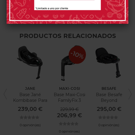
0 opinión(es)
0 opinión(es)
9 opinión(es)
PRODUCTOS RELACIONADOS
-10%
JANE
MAXI-COSI
BESAFE
Base Jané
Base Maxi-Cosi
Base Besafe
Kombibase Para
FamilyFix 3
Beyond
Silla De Coche
239,00 €
295,00 €
229,99 €
206,99 €
0 opinión(es)
0 opinión(es)
0 opinión(es)