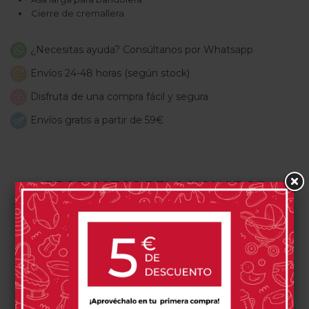
Cierre de cremallera
¿Necesitas ayuda? Consúltanos por Whatsapp
Envíos 24-48 horas (según stock)
Disfruta de una compra fácil y segura
Envíos gratis a partir de 59€
PRODUCTOS RELACIONADOS
-60%
TUC TUC
INGLESINA
WALKING MUM