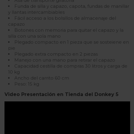
Asa de transporte giratoria
Funda de silla y capazo, capota, fundas de manillar
y llantas intercambiables
Fácil acceso a los bolsillos de almacenaje del
capazo
Botones con memoria para quitar el capazo y la
silla con una sola mano
Plegado compacto en 1 pieza que se sosteiene en
pie
Plegado extra compacto en 2 piezas
Manejo con una mano para retirar el capazo
Capacidad cestilla de compras 30 litros y carga de
10 kg
Ancho del carrito 60 cm
Peso: 15 kg
Video Presentación en Tienda del Donkey 5