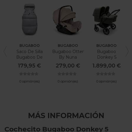
BUGABOO
BUGABOO
BUGABOO
Saco De Silla
Bugaboo Otter
Bugaboo
B
Bugaboo De
By Nuna
Donkey 5
Alta Calidad
Gemelar Verde
179,95 €
279,00 €
1.899,00 €
Plus
Bosque
0 opinión(es)
0 opinión(es)
0 opinión(es)
MÁS INFORMACIÓN
Cochecito Bugaboo Donkey 5