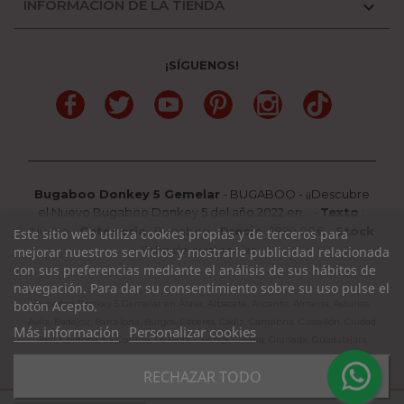
INFORMACIÓN DE LA TIENDA

¡SÍGUENOS!
Facebook
Twitter
YouTube
Pinterest
Instagram
TikTok
Bugaboo Donkey 5 Gemelar
-
BUGABOO
-
¡¡Descubre
el Nuevo Bugaboo Donkey 5 del año 2022 en...
-
Texto
:
Nuevo
-
Categoría
:
Bugaboo
-
Precio
:
1899.00
€ -
Stock
Este sitio web utiliza cookies propias y de terceros para
: Falta de existencias
mejorar nuestros servicios y mostrarle publicidad relacionada
con sus preferencias mediante el análisis de sus hábitos de
navegación. Para dar su consentimiento sobre su uso pulse el
Bugaboo Donkey 5 Gemelar en Álava, Albacete, Alicante, Almería, Asturias,
botón Acepto.
Avila, Badajoz, Barcelona, Burgos, Cáceres, Cádiz, Cantabria, Castellón, Ciudad
Más información
Personalizar cookies
Real, Córdoba, La Coruña, La Rioja, Cuenca, Girona, Granada, Guadalajara,
Guipuzcoa, Huelva, Huesca, Jaen, León, Lleida, Lugo, Madrid, Málaga, Murcia,
RECHAZAR TODO
Navarra, Orense, Palencia, Pontevedra, Rioja, Salamanca, Segovia, Sevilla,
Soria, Tarragona, Teruel, Toledo, Valencia, Valladolid, Vizcaya, Zamora,