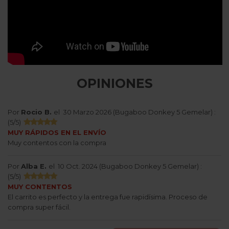
OPINIONES
Por
Rocio B.
el
30 Marzo 2026 (
Bugaboo Donkey 5 Gemelar
) :
(
5
/
5
)
MUY RÁPIDOS EN EL ENVÍO
Muy contentos con la compra
Por
Alba E.
el
10 Oct. 2024 (
Bugaboo Donkey 5 Gemelar
) :
(
5
/
5
)
MUY CONTENTOS
El carrito es perfecto y la entrega fue rapidísima. Proceso de
compra super fácil.