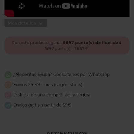
expand_more
Más detalles
Con este producto, ganas
5697
punto(s) de fidelidad
.
5697
punto(s) =
56,97 €
.
¿Necesitas ayuda? Consúltanos por Whatsapp
Envíos 24-48 horas (según stock)
Disfruta de una compra fácil y segura
Envíos gratis a partir de 59€
ACCESORIOS