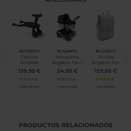
BUGABOO
BUGABOO
BUGABOO
Patinete
Mosquitera
Mochila
B
Acoplado
Bugaboo Fox Y
Bugaboo Con
Bugaboo
Bugaboo
Cambiador
139,95 €
24,95 €
159,95 €
Donkey
0 opinión(es)
0 opinión(es)
1 opinión(es)
PRODUCTOS RELACIONADOS