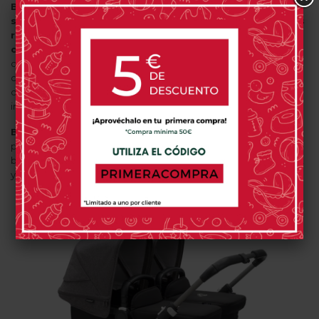
Bugaboo Donkey 5
es un carrito que ofrece una
suave y
sencilla conducción
gracias a su
banda de rodadura en las
ruedas
, un
círculo de giro increíblemente pequeño
y un
centro de gravedad más estable
que permite maniobrar
con tan solo una mano, incluso con el peso de los niños y las
compras depositadas en su cestilla de grandes dimensiones. Lo
que lo hace perfecto para las calles más transitadas o terrenos
irregulares.
Bugaboo Donkey 5
se adapta a los posibles obstáculos que
puedan encontrarse en el ambiente urbano, como subidas y
bajadas de escalones o pasos por puertas de tamaño estándar,
ya que
sus medidas de ancho son solo 74 cm.