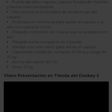
Funda de silla y capazo, capota, fundas de manillar
y llantas intercambiables
Fácil acceso a los bolsillos de almacenaje del
capazo
Botones con memoria para quitar el capazo y la
silla con una sola mano
Plegado compacto en 1 pieza que se sosteiene en
pie
Plegado extra compacto en 2 piezas
Manejo con una mano para retirar el capazo
Capacidad cestilla de compras 30 litros y carga de
10 kg
Ancho del carrito 60 cm
Peso: 15 kg
Video Presentación en Tienda del Donkey 5