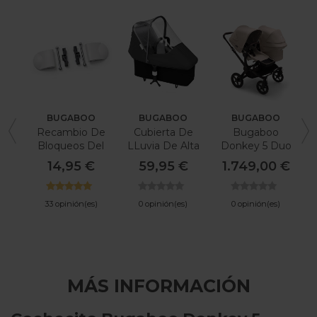
BUGABOO
BUGABOO
BUGABOO
Recambio De
Cubierta De
Bugaboo
Bloqueos Del
LLuvia De Alta
Donkey 5 Duo
Manillar Del
Calidad
Taupé
14,95 €
59,95 €
1.749,00 €
Bugaboo Bee 3
Bugaboo
Donkey
33 opinión(es)
0 opinión(es)
0 opinión(es)
MÁS INFORMACIÓN