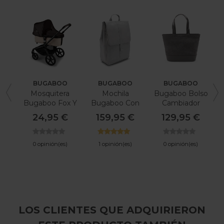
BUGABOO
BUGABOO
BUGABOO
Mosquitera
Mochila
Bugaboo Bolso
Bugaboo Fox Y
Bugaboo Con
Cambiador
Bugaboo
Cambiador
24,95 €
159,95 €
129,95 €
Donkey
0 opinión(es)
1 opinión(es)
0 opinión(es)
LOS CLIENTES QUE ADQUIRIERON