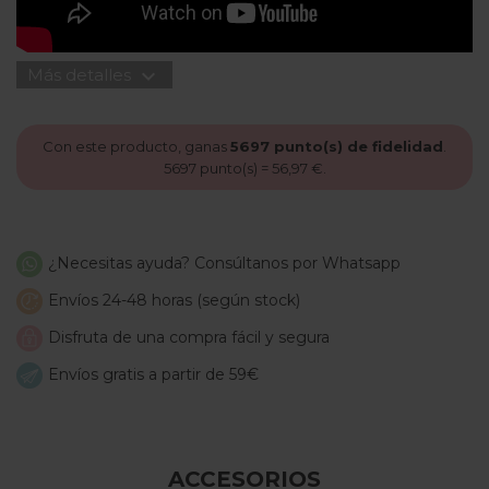
expand_more
Más detalles
Con este producto, ganas
5697
punto(s) de fidelidad
.
5697
punto(s) =
56,97 €
.
¿Necesitas ayuda? Consúltanos por Whatsapp
Envíos 24-48 horas (según stock)
Disfruta de una compra fácil y segura
Envíos gratis a partir de 59€
ACCESORIOS