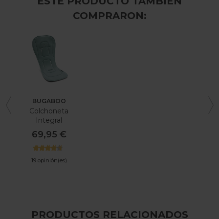
ESTE PRODUCTO TAMBIÉN
COMPRARON:
BUGABOO
Colchoneta
Integral
Ventilada
69,95 €
Bugaboo
19 opinión(es)
PRODUCTOS RELACIONADOS