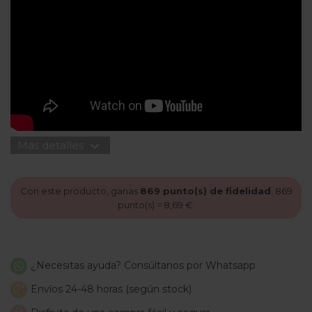
expand_more
Más detalles
Con este producto, ganas
869
punto(s) de fidelidad
.
869
punto(s) =
8,69 €
.
¿Necesitas ayuda? Consúltanos por Whatsapp
Envíos 24-48 horas (según stock)