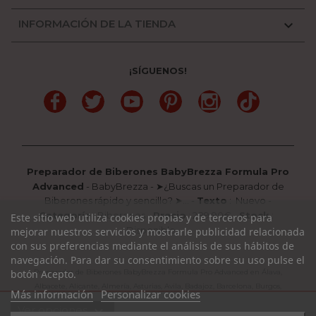
INFORMACIÓN DE LA TIENDA

¡SÍGUENOS!
Facebook
Twitter
YouTube
Pinterest
Instagram
TikTok
Preparador de Biberones BabyBrezza Formula Pro
Advanced
-
BabyBrezza
-
➤¿Buscas un Preparador de
Biberones rápido y sencillo? ➤...
-
Texto
:
Nuevo
-
Categoría
:
Biberones
-
Precio
:
289.90
€ -
Stock
:
Este sitio web utiliza cookies propias y de terceros para
Disponible
mejorar nuestros servicios y mostrarle publicidad relacionada
con sus preferencias mediante el análisis de sus hábitos de
navegación. Para dar su consentimiento sobre su uso pulse el
Preparador de Biberones BabyBrezza Formula Pro Advanced en Álava,
botón Acepto.
Albacete, Alicante, Almería, Asturias, Avila, Badajoz, Barcelona, Burgos,
Más información
Personalizar cookies
Cáceres, Cádiz, Cantabria, Castellón, Ciudad Real, Córdoba, La Coruña, La
expand_more
Ver opciones
Rioja, Cuenca, Girona, Granada, Guadalajara, Guipuzcoa, Huelva, Huesca,