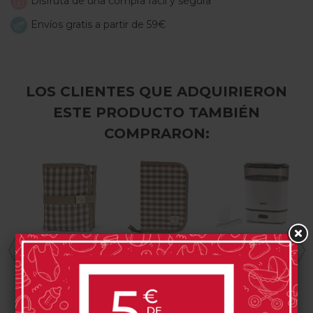
Disfruta de una compra fácil y segura
Envíos gratis a partir de 59€
LOS CLIENTES QUE ADQUIRIERON
ESTE PRODUCTO TAMBIÉN
COMPRARON:
Cambiador
Portadocumentos
Esterilizador De
Walking Mum
Walking Mum
Biberones Jané
Caetana
Caetana
14,90 €
12,90 €
65,95 €