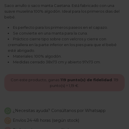
Saco arrullo o saco manta Caetana. Está fabricado con una
suave muselina 100% algodón. Ideal para los primeros dias del
bebé.
Es perfecto para los primeros paseos en el capazo.
Se convierte en una manta para la cuna.
Práctico cierre tipo sobre con velcros y cierre con
cremallera en la parte inferior en los pies para que el bebé
esté abrigado.
Materiales: 100% algodón.
Medidas cerrado 38x73 cm y abierto 97x73 cm.
Con este producto, ganas
119
punto(s) de fidelidad
.
119
punto(s) =
1,19 €
.
¿Necesitas ayuda? Consúltanos por Whatsapp
Envíos 24-48 horas (según stock)