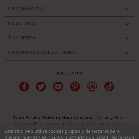
INFORMACIÓN

NOSOTROS

TU CUENTA

INFORMACIÓN DE LA TIENDA

¡SÍGUENOS!
Facebook
Twitter
YouTube
Pinterest
Instagram
TikTok
Saco Arrullo Walking Mum Caetana
-
Walking Mum
-
Saco arrullo o saco manta Caetana. Está fabricado con
una...
-
Texto
:
Nuevo
-
Categoría
:
Sacos
-
Precio
:
Este sitio web utiliza cookies propias y de terceros para
39.90
€ -
Stock
: Falta de existencias
mejorar nuestros servicios y mostrarle publicidad relacionada