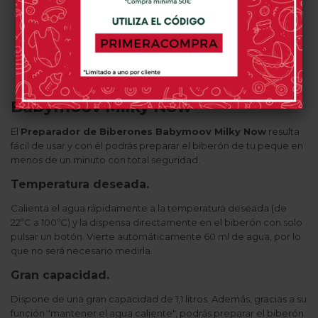
0 opinión(es)
0 opinión(es)
0 opinión(es)
MÁS INFORMACIÓN
Babymoov Milky Now
El
Preparador de Biberones Babymoov Milky Now
resulta
fácil de usar y con él podrás preparar el biberón de tu peque en
menos de un minuto con total seguridad.
Temperatura deseada.
Calienta el agua rápidamente a la temperatura deseada (de
22ºC a 100ºC) y la dispensa directamente en el biberón con solo
pulsar un botón. Vierte automáticamente 60 ml de agua, por lo
que no será necesario medirla.
Gran capacidad.
Dispone de una gran capacidad de 1,1 litros. Además, gracias a su
función "mantener el agua caliente", podrás preparar el biberón