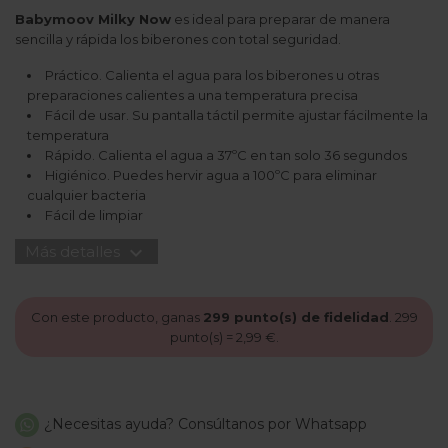
Babymoov Milky Now
es ideal para preparar de manera
sencilla y rápida los biberones con total seguridad.
Práctico. Calienta el agua para los biberones u otras
preparaciones calientes a una temperatura precisa
Fácil de usar. Su pantalla táctil permite ajustar fácilmente la
temperatura
Rápido. Calienta el agua a 37ºC en tan solo 36 segundos
Higiénico. Puedes hervir agua a 100ºC para eliminar
cualquier bacteria
Fácil de limpiar
expand_more
Más detalles
Con este producto, ganas
299
punto(s) de fidelidad
.
299
punto(s) =
2,99 €
.
¿Necesitas ayuda? Consúltanos por Whatsapp