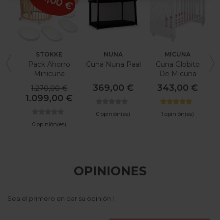
STOKKE
NUNA
MICUNA
Pack Ahorro
Cuna Nuna Paal
Cuna Globito
Minicuna
De Micuna
Stokke Sleepi
369,00 €
343,00 €
1.270,00 €
V3 + Kit De
1.099,00 €
Extensión +
Colchones +
0 opinión(es)
1 opinión(es)
Sábana
0 opinión(es)
OPINIONES
Sea el primero en dar su opinión !