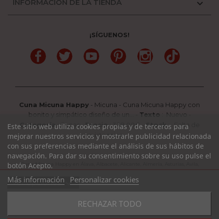
INFORMACIÓN DE LA TIENDA

¡SÍGUENOS!
Facebook
Twitter
YouTube
Pinterest
Instagram
TikTok
Cuna Micuna Happy
-
Micuna
-
Cuna Micuna Happy con
bonito y simpático diseño de un...
-
Texto
:
Nuevo
-
Categoría
:
Cunas
-
Precio
:
338.00
€ -
Stock
: Falta de
Este sitio web utiliza cookies propias y de terceros para
existencias
mejorar nuestros servicios y mostrarle publicidad relacionada
con sus preferencias mediante el análisis de sus hábitos de
navegación. Para dar su consentimiento sobre su uso pulse el
botón Acepto.
Cuna Micuna Happy en Álava, Albacete, Alicante, Almería, Asturias, Avila,
Badajoz, Barcelona, Burgos, Cáceres, Cádiz, Cantabria, Castellón, Ciudad Real,
Más información
Personalizar cookies
expand_more
Ver opciones
Córdoba, La Coruña, La Rioja, Cuenca, Girona, Granada, Guadalajara,
Guipuzcoa, Huelva, Huesca, Jaen, León, Lleida, Lugo, Madrid, Málaga, Murcia,
favorite_border
RECHAZAR TODO
Navarra, Orense, Palencia, Pontevedra, Rioja, Salamanca, Segovia, Sevilla,
COMPRAR
Soria, Tarragona, Teruel, Toledo, Valencia, Valladolid, Vizcaya, Zamora,