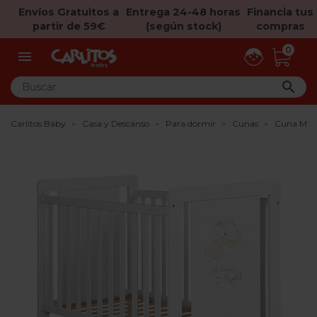
Envíos Gratuitos a
Entrega 24-48 horas
Financia tus
partir de 59€
(según stock)
compras
0


Carlitos Baby
Casa y Descanso
Para dormir
Cunas
Cuna Mic