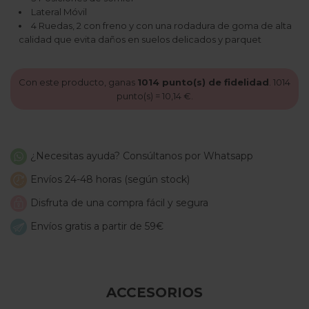
Lateral Móvil
4 Ruedas, 2 con freno y con una rodadura de goma de alta
calidad que evita daños en suelos delicados y parquet
Con este producto, ganas
1014
punto(s) de fidelidad
.
1014
punto(s) =
10,14 €
.
¿Necesitas ayuda? Consúltanos por Whatsapp
Envíos 24-48 horas (según stock)
Disfruta de una compra fácil y segura
Envíos gratis a partir de 59€
ACCESORIOS