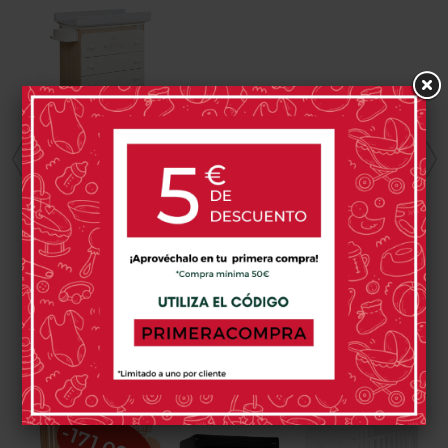
MICUNA
Bañera Micuna
Happy
383,00 €
0 opinión(es)
PRODUCTOS RELACIONADOS
-171,00 €