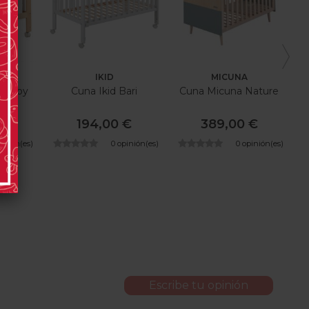
IKID
MICUNA
Happy
Cuna Ikid Bari
Cuna Micuna Nature
 €
194,00 €
389,00 €
pinión(es)
0 opinión(es)
0 opinión(es)
Escribe tu opinión