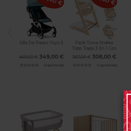
Silla De Paseo Yoyo 3
Pack Trona Stokke
Tripp Trapp 3 En 1 Con
Bandeja
349,00 €
308,00 €
469,00 €
367,00 €
0 opinión(es)
0 opinión(es)