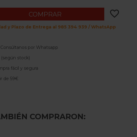
favorite_border
COMPRAR
dad y Plazo de Entrega al 985 394 939 / WhatsApp
 Consúltanos por Whatsapp
 (según stock)
pra fácil y segura
tir de 59€
AMBIÉN COMPRARON: