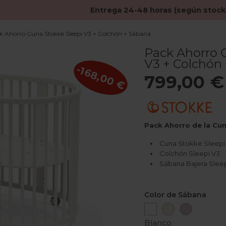
Entrega 24-48 horas (según stock
k Ahorro Cuna Stokke Sleepi V3 + Colchón + Sábana
Pack Ahorro 
V3 + Colchón
-168,00 €
799,00 €
Pack Ahorro de la Cu
Cuna Stokke Sleepi
Colchón Sleepi V3
Sábana Bajera Slee
Color de Sábana
Blanco
Flower
Lavanda
Ecru
Blanco