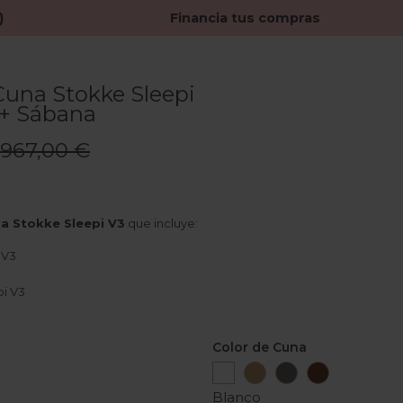
)
Financia tus compras
Cuna Stokke Sleepi
 + Sábana
967,00 €
na Stokke Sleepi V3
que incluye:
 V3
pi V3
Color de Cuna
Blanco
Natural
Gris
Marrón
Bruma
Cálido
Blanco