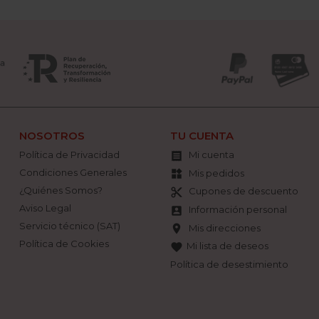
NOSOTROS
TU CUENTA
Política de Privacidad
Mi cuenta

Condiciones Generales
Mis pedidos
widgets
¿Quiénes Somos?
Cupones de descuento
content_cut
Aviso Legal
Información personal
account_box
Servicio técnico (SAT)
Mis direcciones
location_on
Política de Cookies
Mi lista de deseos
favorite
Política de desestimiento