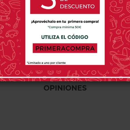
MICUNA
MICUNA
MICUNA
Cuna Globito De
Cuna Sabana De
Cuna Micuna 
Micuna
Micuna
343,00 €
367,00 €
338,00
1 opinión(es)
0 opinión(es)
0 o
OPINIONES