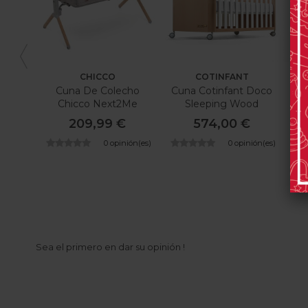
CHICCO
COTINFANT
Cuna De Colecho
Cuna Cotinfant Doco
Chicco Next2Me
Sleeping Wood
Armonía
209,99 €
574,00 €
0 opinión(es)
0 opinión(es)
Sea el primero en dar su opinión !