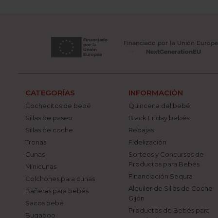
CATEGORÍAS
INFORMACIÓN
Cochecitos de bebé
Quincena del bebé
Sillas de paseo
Black Friday bebés
Sillas de coche
Rebajas
Tronas
Fidelización
Cunas
Sorteos y Concursos de
Productos para Bebés
Minicunas
Financiación Sequra
Colchones para cunas
Alquiler de Sillas de Coche
Bañeras para bebés
Gijón
Sacos bebé
Productos de Bebés para
Bugaboo