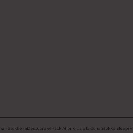
na
-
Stokke
-
¡¡Descubre el Pack Ahorro para la Cuna Stokke Sleepi V3!