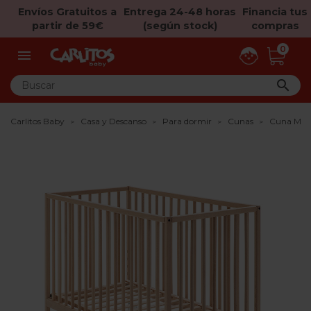
Envíos Gratuitos a
Entrega 24-48 horas
Financia tus
partir de 59€
(según stock)
compras
0


Carlitos Baby
Casa y Descanso
Para dormir
Cunas
Cuna Mic