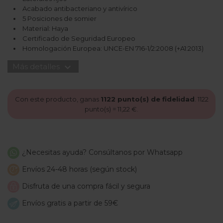
Acabado antibacteriano y antivírico
5 Posiciones de somier
Material: Haya
Certificado de Seguridad Europeo
Homologación Europea: UNCE-EN 716-1/2:2008 (+A1:2013)
expand_more
Más detalles
Con este producto, ganas
1122
punto(s) de fidelidad
.
1122
punto(s) =
11,22 €
.
¿Necesitas ayuda? Consúltanos por Whatsapp
Envíos 24-48 horas (según stock)
Disfruta de una compra fácil y segura
Envíos gratis a partir de 59€