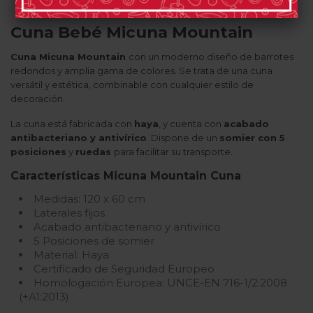
Cuna Bebé Micuna Mountain
Cuna Micuna Mountain
con un moderno diseño de barrotes
redondos y amplia gama de colores. Se trata de una cuna
versátil y estética, combinable con cualquier estilo de
decoración.
La cuna está fabricada con
haya
, y cuenta con
acabado
antibacteriano y antivírico
. Dispone de un
somier con 5
posiciones
y
ruedas
para facilitar su transporte.
Características Micuna Mountain Cuna
Medidas: 120 x 60 cm
Laterales fijos
Acabado antibacteriano y antivírico
5 Posiciones de somier
Material: Haya
Certificado de Seguridad Europeo
Homologación Europea: UNCE-EN 716-1/2:2008
(+A1:2013)