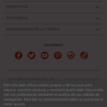
NOSOTROS

TU CUENTA

INFORMACIÓN DE LA TIENDA

¡SÍGUENOS!
Facebook
Twitter
YouTube
Pinterest
Instagram
TikTok
Cuna Micuna Mountain
-
Micuna
-
Cuna Micuna Mountain
con un moderno diseño de barrotes...
-
Texto
:
Nuevo
-
Este sitio web utiliza cookies propias y de terceros para
Categoría
:
Cunas
-
Precio
:
374.00
€ -
Stock
: Disponible
mejorar nuestros servicios y mostrarle publicidad relacionada
con sus preferencias mediante el análisis de sus hábitos de
navegación. Para dar su consentimiento sobre su uso pulse el
Cuna Micuna Mountain en Álava, Albacete, Alicante, Almería, Asturias, Avila,
botón Acepto.