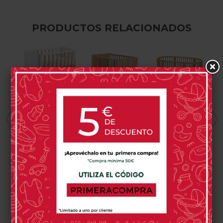
PRODUCTOS RELACIONADOS
COTINFANT
MICUNA
STOKKE
Cuna Cotinfant
Cuna Micuna
Cuna Stokke
Doco Sleeping
Martha
Sleepi V3
Style
469,00 €
337,00 €
669,00 €
0 opinión(es)
0 opinión(es)
0 opinión(es)
MÁS INFORMACIÓN