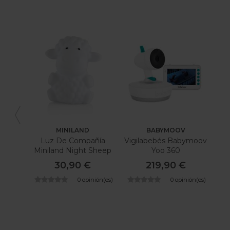
MINILAND
BABYMOOV
Luz De Compañía
Vigilabebés Babymoov
Miniland Night Sheep
Yoo 360
30,90 €
219,90 €
0 opinión(es)
0 opinión(es)