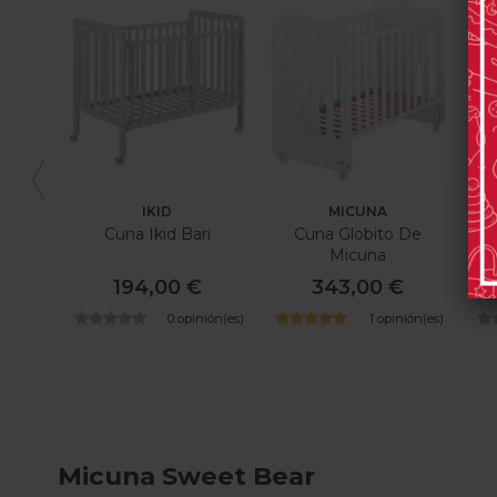
IKID
MICUNA
Cuna Ikid Bari
Cuna Globito De
C
Micuna
194,00 €
343,00 €
0 opinión(es)
1 opinión(es)
Micuna Sweet Bear