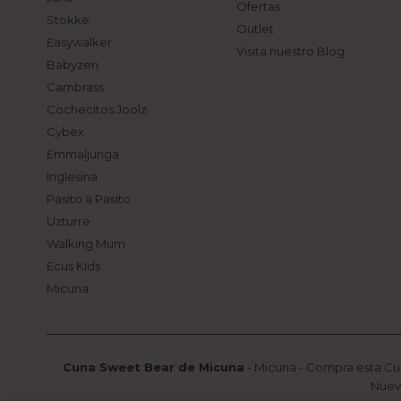
Ofertas
Stokke
Outlet
Easywalker
Visita nuestro Blog
Babyzen
Cambrass
Cochecitos Joolz
Cybex
Emmaljunga
Inglesina
Pasito a Pasito
Uzturre
Walking Mum
Ecus Kids
Micuna
Cuna Sweet Bear de Micuna
-
Micuna
-
Compra esta Cun
Nuev