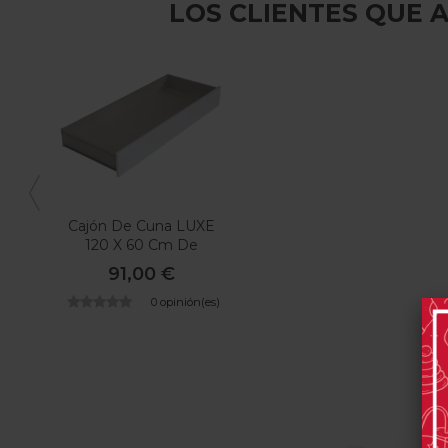
LOS CLIENTES QUE
Cajón De Cuna LUXE
120 X 60 Cm De
MICUNA
91,00 €
0 opinión(es)