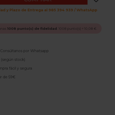
dad y Plazo de Entrega al 985 394 939 / WhatsApp
anas
1008
punto(s) de fidelidad
.
1008
punto(s) =
10,08 €
.
 Consúltanos por Whatsapp
 (según stock)
pra fácil y segura
tir de 59€