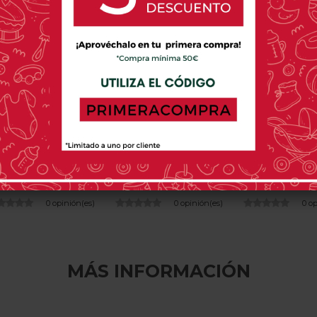
MICUNA
COTINFANT
INGLESIN
una Micuna Dolce
Cuna Cotinfant Doco
Inglesina We
Magic
Sleeping Wood
Bed
675,00 €
574,00 €
299,00
0 opinión(es)
0 opinión(es)
0 o
MÁS INFORMACIÓN