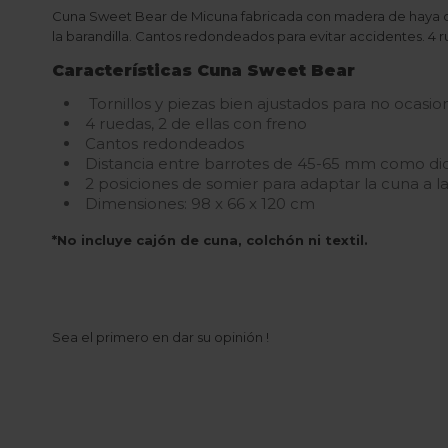
Cuna Sweet Bear de Micuna fabricada con madera de haya de 
la barandilla. Cantos redondeados para evitar accidentes. 4 rue
Características Cuna Sweet Bear
Tornillos y piezas bien ajustados para no ocasio
4 ruedas, 2 de ellas con freno
Cantos redondeados
Distancia entre barrotes de 45-65 mm como di
2 posiciones de somier para adaptar la cuna a 
Dimensiones: 98 x 66 x 120 cm
*No incluye cajón de cuna, colchón ni textil.
Sea el primero en dar su opinión !