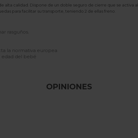
alta calidad. Dispone de un doble seguro de cierre que se activa a
das para facilitar su transporte, teniendo 2 de ellas freno.
nar rasguños.
cta la normativa europea
la edad del bebé
OPINIONES