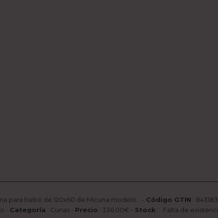
a para bebé de 120x60 de Micuna modelo...
-
Código GTIN
:
843183
o
-
Categoría
:
Cunas
-
Precio
:
336.00
€ -
Stock
: Falta de existenc