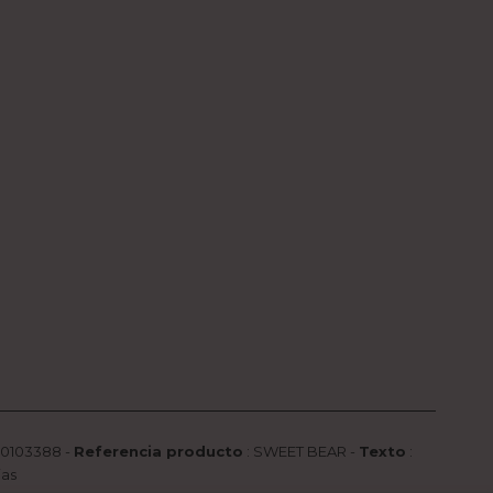
0103388 -
Referencia producto
:
SWEET BEAR
-
Texto
:
ias