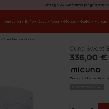
Entrega 24-48 horas (según stock
Alimentación
Baño
Casa
Ropa
Ofertas
Outlet
Marcas
a Sweet Bear de Micuna
Cuna Sweet B
336,00 €
Cuna
para bebé de 120
expand_more
Más detalles