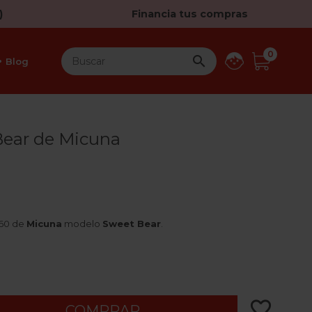
)
Financia tus compras
0

Blog
ear de Micuna
x60 de
Micuna
modelo
Sweet Bear
.
favorite_border
COMPRAR