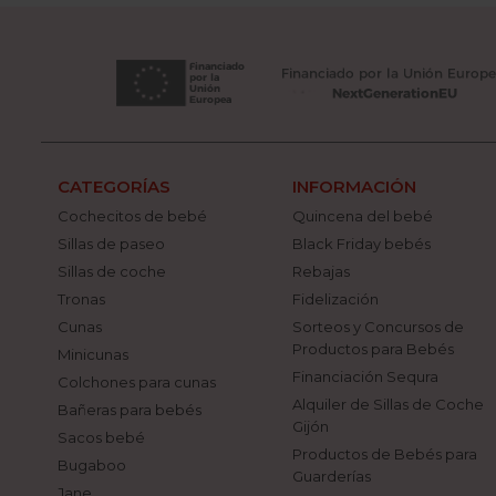
CATEGORÍAS
INFORMACIÓN
Cochecitos de bebé
Quincena del bebé
Sillas de paseo
Black Friday bebés
Sillas de coche
Rebajas
Tronas
Fidelización
Cunas
Sorteos y Concursos de
Productos para Bebés
Minicunas
Financiación Sequra
Colchones para cunas
Alquiler de Sillas de Coche
Bañeras para bebés
Gijón
Sacos bebé
Productos de Bebés para
Bugaboo
Guarderías
Jane