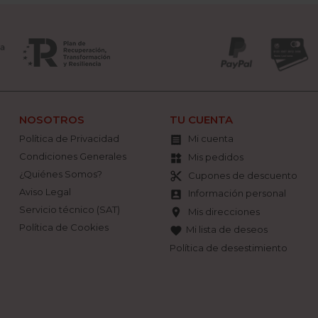
NOSOTROS
TU CUENTA
Política de Privacidad
Mi cuenta

Condiciones Generales
Mis pedidos
widgets
¿Quiénes Somos?
Cupones de descuento
content_cut
Aviso Legal
Información personal
account_box
Servicio técnico (SAT)
Mis direcciones
location_on
Política de Cookies
Mi lista de deseos
favorite
Política de desestimiento