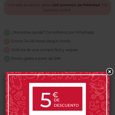
Con este producto, ganas
205
punto(s) de fidelidad
.
205
punto(s) =
2,05 €
.
¿Necesitas ayuda? Consúltanos por Whatsapp
Envíos 24-48 horas (según stock)
Disfruta de una compra fácil y segura
Envíos gratis a partir de 59€
PRODUCTOS RELACIONADOS