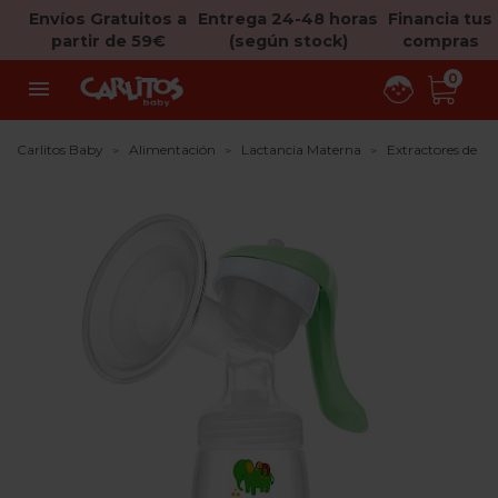
Envíos Gratuitos a
Entrega 24-48 horas
Financia tus
partir de 59€
(según stock)
compras
0

Carlitos Baby
Alimentación
Lactancia Materna
Extractores de Le