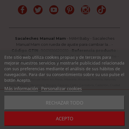
Facebook
Twitter
YouTube
Pinterest
Instagram
TikTok
Sacaleches Manual Mam
-
MAM Baby
-
Sacaleches
Manual Mam con rueda de ajuste para cambiar la...
-
Código GTIN
:
9001616620010 -
Referencia producto
:
E102
-
Texto
:
Nuevo
-
Categoría
:
Extractores de Leche
-
Este sitio web utiliza cookies propias y de terceros para
Precio
:
68.50
€ -
Stock
: Falta de existencias
mejorar nuestros servicios y mostrarle publicidad relacionada
con sus preferencias mediante el análisis de sus hábitos de
navegación. Para dar su consentimiento sobre su uso pulse el
botón Acepto.
Sacaleches Manual Mam en Álava, Albacete, Alicante, Almería, Asturias,
Avila, Badajoz, Barcelona, Burgos, Cáceres, Cádiz, Cantabria, Castellón, Ciudad
Más información
Personalizar cookies
Real, Córdoba, La Coruña, La Rioja, Cuenca, Girona, Granada, Guadalajara,
Guipuzcoa, Huelva, Huesca, Jaen, León, Lleida, Lugo, Madrid, Málaga, Murcia,
favorite_border
RECHAZAR TODO
Navarra, Orense, Palencia, Pontevedra, Rioja, Salamanca, Segovia, Sevilla,
COMPRAR
Soria, Tarragona, Teruel, Toledo, Valencia, Valladolid, Vizcaya, Zamora,
Zaragoza.
Consulte Disponibilidad y Plazo de Entrega al 985 394 939 /
ACEPTO
WhatsApp 684 604 729