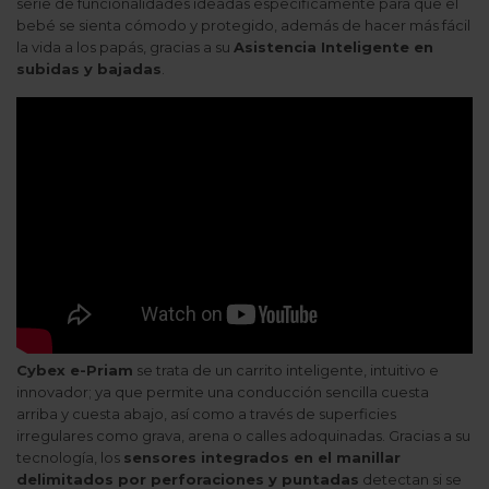
serie de funcionalidades ideadas específicamente para que el
bebé se sienta cómodo y protegido, además de hacer más fácil
la vida a los papás, gracias a su
Asistencia Inteligente en
subidas y bajadas
.
Cybex e-Priam
se trata de un carrito inteligente, intuitivo e
innovador; ya que permite una conducción sencilla cuesta
arriba y cuesta abajo, así como a través de superficies
irregulares como grava, arena o calles adoquinadas. Gracias a su
tecnología, los
sensores integrados en el manillar
delimitados por perforaciones y puntadas
detectan si se