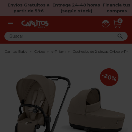
Envíos Gratuitos a
Entrega 24-48 horas
Financia tus
partir de 59€
(según stock)
compras
0


Carlitos Baby
Cybex
e-Priam
Cochecito de 2 piezas Cybex e-Pri
-20%