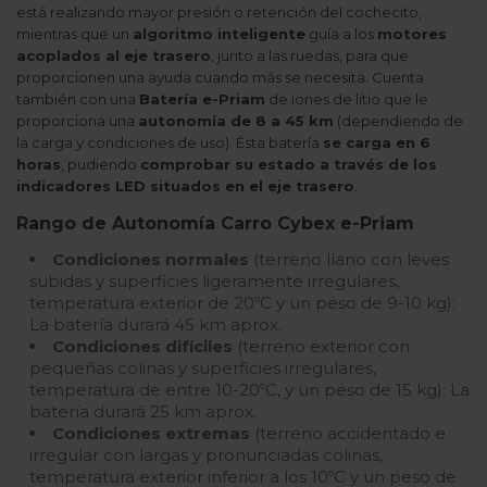
está realizando mayor presión o retención del cochecito,
mientras que un
algoritmo inteligente
guía a los
motores
acoplados al eje trasero
, junto a las ruedas, para que
proporcionen una ayuda cuando más se necesita. Cuenta
también con una
Batería e-Priam
de iones de litio que le
proporciona una
autonomía de 8 a 45 km
(dependiendo de
la carga y condiciones de uso). Ésta batería
se carga en 6
horas
, pudiendo
comprobar su estado a través de los
indicadores LED situados en el eje trasero
.
Rango de Autonomía Carro Cybex e-Priam
Condiciones normales
(terreno llano con leves
subidas y superficies ligeramente irregulares,
temperatura exterior de 20ºC y un peso de 9-10 kg):
La batería durará 45 km aprox.
Condiciones difíciles
(terreno exterior con
pequeñas colinas y superficies irregulares,
temperatura de entre 10-20ºC, y un peso de 15 kg): La
batería durará 25 km aprox.
Condiciones extremas
(terreno accidentado e
irregular con largas y pronunciadas colinas,
temperatura exterior inferior a los 10ºC y un peso de