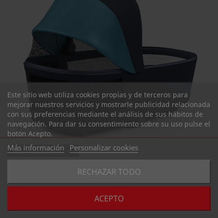
Este sitio web utiliza cookies propias y de terceros para
mejorar nuestros servicios y mostrarle publicidad relacionada
con sus preferencias mediante el análisis de sus hábitos de
navegación. Para dar su consentimiento sobre su uso pulse el
botón Acepto.
Más información
Personalizar cookies
expand_more
Ver opciones
favorite_border
RECHAZAR TODO
COMPRAR
Consulte Disponibilidad y Plazo de Entrega al 985 394 939 /
ACEPTO
WhatsApp 684 604 729