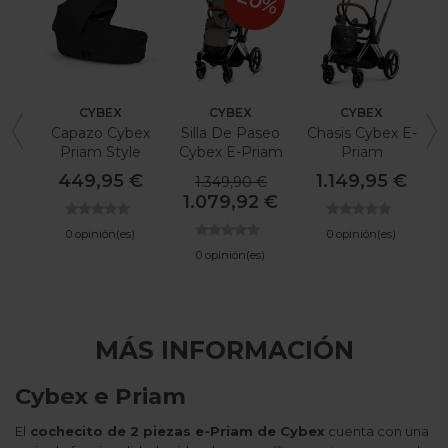
-20%
CYBEX
CYBEX
CYBEX
Capazo Cybex
Silla De Paseo
Chasis Cybex E-
Priam Style
Cybex E-Priam
Priam
Plus
449,95 €
1.149,95 €
1.349,90 €
1.079,92 €
0 opinión(es)
0 opinión(es)
0 opinión(es)
MÁS INFORMACIÓN
Cybex e Priam
El
cochecito de 2 piezas e-Priam de Cybex
cuenta con una