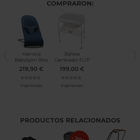
COMPRARON:
Hamaca
Bañera
Babybjorn Bliss
Cambiador FLIP
Algodón
De Jane
219,90 €
199,00 €
0 opinión(es)
0 opinión(es)
PRODUCTOS RELACIONADOS