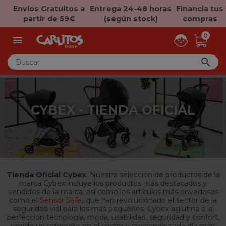
Envíos Gratuitos a
Entrega 24-48 horas
Financia tus
partir de 59€
(según stock)
compras
0


CYBEX - TIENDA OFICIAL
Tienda Oficial Cybex
. Nuestra selección de productos de la
marca Cybex incluye los productos más destacados y
vendidos de la marca, así como los artículos más novedosos
como el
Sensor Safe
,
que han revolucionado el sector de la
seguridad vial para los más pequeños. Cybex aglutina a la
perfección tecnología, moda, usabilidad, seguridad y confort,
siendo un referente en el sector y creciendo cada día más.