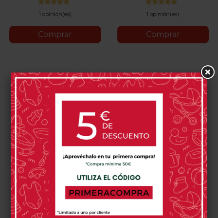
1 opinión(es)
1 opinión(es)
Comprar
Comprar
Trona Cybex Lemo 3 En 1
289,95 €
Stone
All
Sand
Stunning
Suede
Pearl