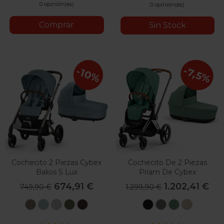
0 opinión(es)
0 opinión(es)
Comprar
Sin Stock
-7,5%
-10%
Cochecito 2 Piezas Cybex
Cochecito De 2 Piezas
Balios S Lux
Priam De Cybex
674,91 €
1.202,41 €
749,90 €
1.299,90 €
Seashell
Stormy
Stone
Moss
Chocolate
Sepia
Mirage
Leaf
Cozy
Beige
Blue
Grey
Green
Brown
Black
Grey
Green
Beige