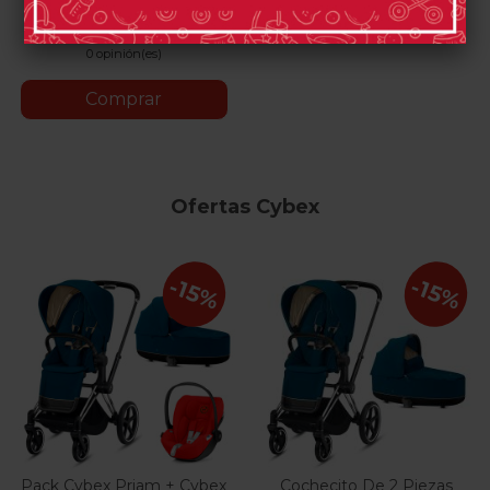
Blue
White
White
Black
Grey
Pink
0 opinión(es)
Comprar
Ofertas Cybex
-15%
-15%
Pack Cybex Priam + Cybex
Cochecito De 2 Piezas