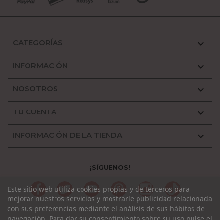
CATEGORÍAS

INFORMACIÓN

NOSOTROS

TU CUENTA

INFORMACIÓN DE LA TIENDA

¡SÍGUENOS!
Facebook
Twitter
YouTube
Pinterest
Instagram
TikTok
Este sitio web utiliza cookies propias y de terceros para
mejorar nuestros servicios y mostrarle publicidad relacionada
con sus preferencias mediante el análisis de sus hábitos de
navegación. Para dar su consentimiento sobre su uso pulse el