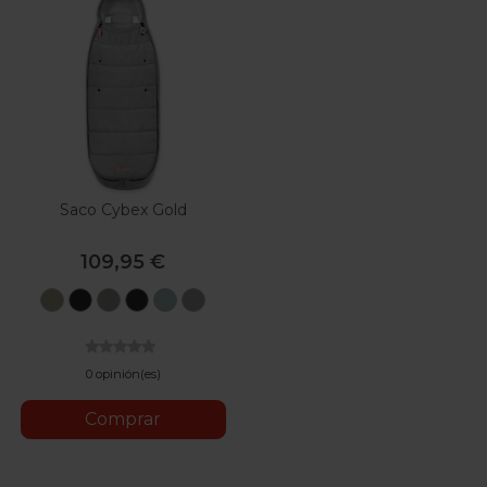
Saco Cybex Gold
109,95 €
Beige
Moon
Lava
Black
Stormy
Grey
Black
Grey
Blue
0 opinión(es)
Comprar