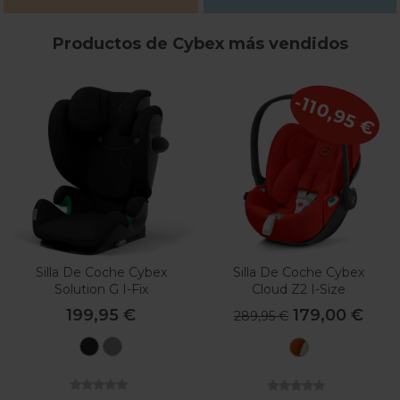
Productos de Cybex más vendidos
-110,95 €
Silla De Coche Cybex
Silla De Coche Cybex
Solution G I-Fix
Cloud Z2 I-Size
199,95 €
179,00 €
289,95 €
Moon
Lava
Autumn
Black
Grey
Gold