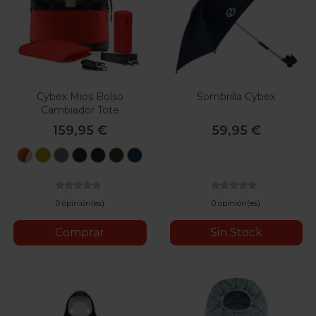
Cybex Mios Bolso
Sombrilla Cybex
Cambiador Tote
159,95 €
59,95 €
Autumn
Mustard
Soho
Nautical
Deep
Khaki
Mountain
Gold
Yellow
Grey
Blue
Black
Green
Blue
0 opinión(es)
0 opinión(es)
Comprar
Sin Stock