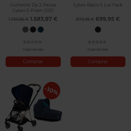
Cochecito De 2 Piezas
Cybex Balios S Lux Pack
Cybex E-Priam 2021
1.583,87 €
699,95 €
1.759,85 €
879,95 €
Soho
Deep
Mountain
Deep
Grey
Black
Blue
Black
0 opinión(es)
0 opinión(es)
Comprar
Comprar
-10%