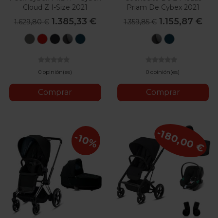
Cloud Z I-Size 2021
Priam De Cybex 2021
1.385,33 €
1.155,87 €
1.629,80 €
1.359,85 €
Soho
Autumn
Deep
Manhattan
Mountain
Manhattan
Mountain
Grey
Gold
Black
Grey
Blue
Grey
Blue
Plus
Plus
0 opinión(es)
0 opinión(es)
Comprar
Comprar
-180,00 €
-10%