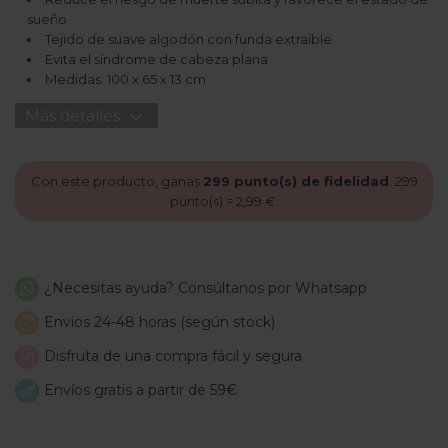
sueño
Tejido de suave algodón con funda extraible
Evita el síndrome de cabeza plana
Medidas: 100 x 65 x 13 cm
expand_more
Más detalles
Con este producto, ganas
299
punto(s) de fidelidad
.
299
punto(s) =
2,99 €
.
¿Necesitas ayuda? Consúltanos por Whatsapp
Envíos 24-48 horas (según stock)
Disfruta de una compra fácil y segura
Envíos gratis a partir de 59€