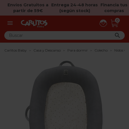
Envíos Gratuitos a
Entrega 24-48 horas
Financia tus
partir de 59€
(según stock)
compras
0


Carlitos Baby
Casa y Descanso
Para dormir
Colecho
Nidos Co