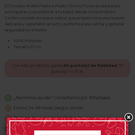
El Doudou Ardilla Pasito a Pasito Cherry Flores es ideal para
acompañar y reconfortar a tu bebé desde el nacimiento.
Confeccionado en suave velour que proporciona una textura
delicada y agradable al tacto, perfecto para calmar y generar
seguridad en el bebé.
100% Poliéster
Tamaño 21 cm
Con este producto, ganas
50
punto(s) de fidelidad
.
50
punto(s) =
0,50 €
.
¿Necesitas ayuda? Consúltanos por Whatsapp
Envíos 24-48 horas (según stock)
Disfruta de una compra fácil y segura
Envíos gratis a partir de 59€