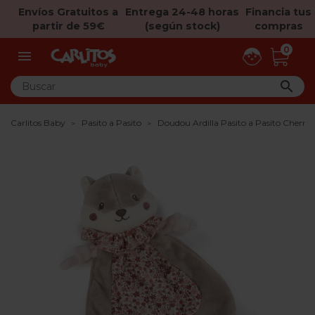
Envíos Gratuitos a
Entrega 24-48 horas
Financia tus
partir de 59€
(según stock)
compras
0


Carlitos Baby
Pasito a Pasito
Doudou Ardilla Pasito a Pasito Cherry 