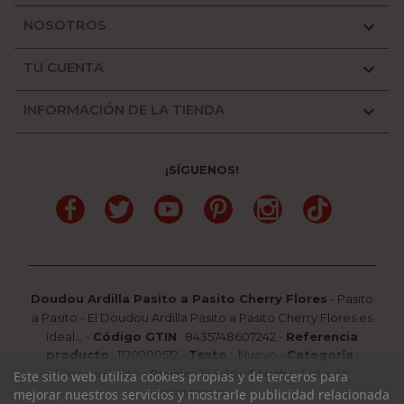
NOSOTROS

TU CUENTA

INFORMACIÓN DE LA TIENDA

¡SÍGUENOS!
Facebook
Twitter
YouTube
Pinterest
Instagram
TikTok
Doudou Ardilla Pasito a Pasito Cherry Flores
-
Pasito
a Pasito
-
El Doudou Ardilla Pasito a Pasito Cherry Flores es
ideal...
-
Código GTIN
:
8435748607242 -
Referencia
producto
:
1120900512
-
Texto
:
Nuevo
-
Categoría
:
Pasito a Pasito
-
Precio
:
16.90
€ -
Stock
: Falta de
Este sitio web utiliza cookies propias y de terceros para
existencias
mejorar nuestros servicios y mostrarle publicidad relacionada