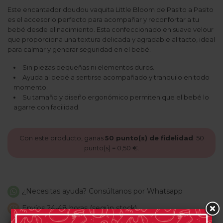
Este encantador doudou vaquita Little Bloom de Pasito a Pasito
es el accesorio perfecto para acompañar y reconfortar a tu
bebé desde el nacimiento. Esta confeccionado en suave velour
que proporciona una textura delicada y agradable al tacto, ideal
para calmar y generar seguridad en el bebé.
Sin piezas pequeñas ni elementos duros.
Ayuda al bebé a sentirse acompañado y tranquilo en todo
momento.
Su tamaño y diseño ergonómico permiten que el bebé lo
agarre con facilidad.
Con este producto, ganas
50
punto(s) de fidelidad
.
50
punto(s) =
0,50 €
.
¿Necesitas ayuda? Consúltanos por Whatsapp
Envíos 24-48 horas (según stock)