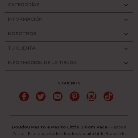
CATEGORÍAS

INFORMACIÓN

NOSOTROS

TU CUENTA

INFORMACIÓN DE LA TIENDA

¡SÍGUENOS!
Facebook
Twitter
YouTube
Pinterest
Instagram
TikTok
Doudou Pasito a Pasito Little Bloom Vaca
-
Pasito a
Pasito
-
Este encantador doudou vaquita Little Bloom de