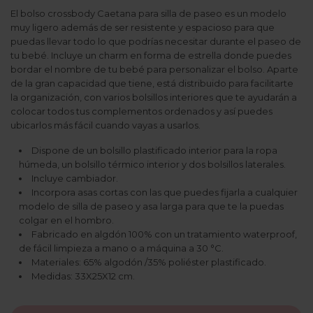
El bolso crossbody Caetana para silla de paseo es un modelo
muy ligero además de ser resistente y espacioso para que
puedas llevar todo lo que podrías necesitar durante el paseo de
tu bebé. Incluye un charm en forma de estrella donde puedes
bordar el nombre de tu bebé para personalizar el bolso. Aparte
de la gran capacidad que tiene, está distribuido para facilitarte
la organización, con varios bolsillos interiores que te ayudarán a
colocar todos tus complementos ordenados y así puedes
ubicarlos más fácil cuando vayas a usarlos.
Dispone de un bolsillo plastificado interior para la ropa
húmeda, un bolsillo térmico interior y dos bolsillos laterales.
Incluye cambiador.
Incorpora asas cortas con las que puedes fijarla a cualquier
modelo de silla de paseo y asa larga para que te la puedas
colgar en el hombro.
Fabricado en algdón 100% con un tratamiento waterproof,
de fácil limpieza a mano o a máquina a 30 °C.
Materiales: 65% algodón /35% poliéster plastificado.
Medidas: 33X25X12 cm.