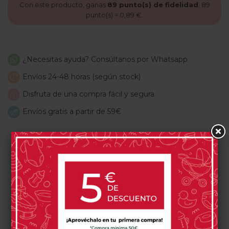
Con este producto, ganas
89
punto(s) de fidelidad
.
89
punto(s) =
0,89 €
.
¿Necesitas ayuda? Consúltanos por Whatsapp
Envíos 24-48 horas (según stock)
Disfruta de una compra fácil y segura
Envíos gratis a partir de 59€
LOS CLIENTES QUE ADQUIRIERON
ESTE PRODUCTO TAMBIÉN
COMPRARON: