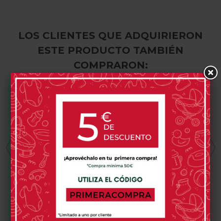
LOS CLIENTES QUE ADQUIRIERON
ESTE PRODUCTO TAMBIÉN
COMPRARON:
Mochila Pasito
A Pasito Nara
69,90 €
0 opinión(es)