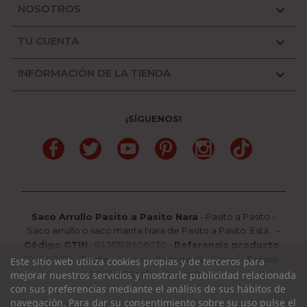
NOSOTROS

TU CUENTA

INFORMACIÓN DE LA TIENDA

¡SÍGUENOS!
Facebook
Twitter
YouTube
Pinterest
Instagram
TikTok
Saco Arrullo Pasito a Pasito Nara
-
Pasito a Pasito
-
Saco arrullo o saco manta Nara de Pasito a Pasito. Está...
-
Código GTIN
:
8435748606030 -
Referencia producto
:
1120900472
-
Texto
:
Nuevo
-
Categoría
:
Sacos
-
Precio
:
Este sitio web utiliza cookies propias y de terceros para
43.90
€ -
Stock
: Disponible
mejorar nuestros servicios y mostrarle publicidad relacionada
con sus preferencias mediante el análisis de sus hábitos de
navegación. Para dar su consentimiento sobre su uso pulse el