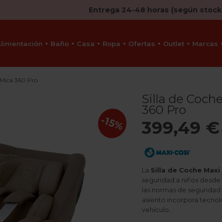
Entrega 24-48 horas (según stock
Alimentación
Baño
Casa
Ropa
Ofertas
Outlet
Marcas
i Mica 360 Pro
Silla de Coch
360 Pro
-15%
399,49 €
La
Silla de Coche Maxi
seguridad a niños desde 
las normas de seguridad 
asiento incorpora tecnolog
vehículo.