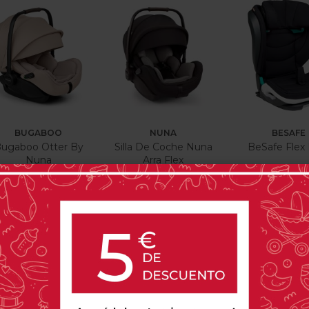
BUGABOO
NUNA
BESAFE
ugaboo Otter By
Silla De Coche Nuna
BeSafe Flex 
Nuna
Arra Flex
279,00 €
299,00 €
255,00
0 opinión(es)
0 opinión(es)
0 o
MÁS INFORMACIÓN