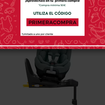
a conforme a las normas de seguridad más estrictas de i-Size, además
culo.
Apta desde los 40 cm hasta los 105 cm (0-4 años aprox)
.
cción, ya que cuenta con un
sistema de cojines de seguridad Air
os, el 45% de los impactos provienen de los lados, por lo que tambié
 las fuerzas de un impacto lejos de tu hijo y reducir lesiones. especi