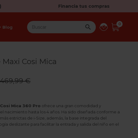
)
Financia tus compras
0

Blog
e Maxi Cosi Mica
469,99 €
 Cosi Mica 360 Pro
ofrece una gran comodidad y
el nacimiento hasta los 4 años. Ha sido diseñada conforme a
más estrictas de i-Size, además, la base integrada del
ía deslizante para facilitar la entrada y salida del niño en el