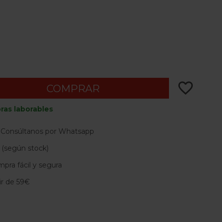
favorite_border
COMPRAR
ras laborables
 Consúltanos por Whatsapp
 (según stock)
pra fácil y segura
tir de 59€