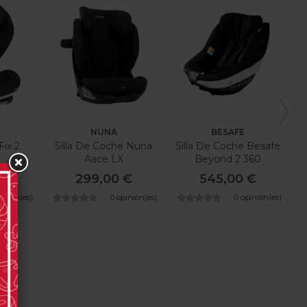
NUNA
BESAFE
Fix 2
Silla De Coche Nuna
Silla De Coche Besafe
Aace LX
Beyond 2 360
 €
299,00 €
545,00 €
pinión(es)
0 opinión(es)
0 opinión(es)