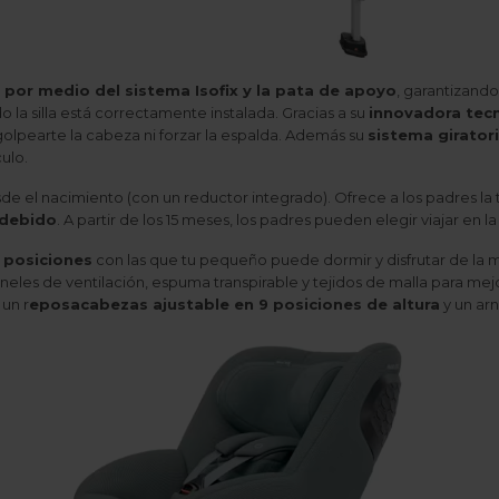
a por medio del sistema Isofix y la pata de apoyo
, garantizando
la silla está correctamente instalada. Gracias a su
innovadora tecn
golpearte la cabeza ni forzar la espalda. Además su
sistema girator
ulo.
e el nacimiento (con un reductor integrado). Ofrece a los padres la
ndebido
. A partir de los 15 meses, los padres pueden elegir viajar en
5 posiciones
con las que tu pequeño puede dormir y disfrutar de la
eles de ventilación, espuma transpirable y tejidos de malla para mej
 un r
eposacabezas ajustable en 9 posiciones de altura
y un arn