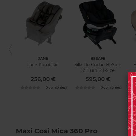
JANE
BESAFE
Jané Kombikid
Silla De Coche BeSafe
B
IZi Turn B I-Size
256,00 €
595,00 €
0 opinión(es)
0 opinión(es)
Maxi Cosi Mica 360 Pro