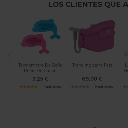
LOS CLIENTES QUE
Termómetro De Baño
Trona Inglesina Fast
L
Delfín De Canpol
B
Babies
3,25 €
69,00 €
1 opinión(es)
0 opinión(es)