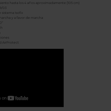
iento hasta los 4 años aproximadamente (105 cm)
29/03
 sistema Isofix
amarcha y a favor de marcha
0º
ch
n
ciones
d AirProtect