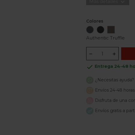
expand_more
Más detalles
Colores
Authentic
Authentic
Authentic
Graphite
Black
Truffle
Authentic Truffle
done
Entrega 24-48 ho
¿Necesitas ayuda?
Envíos 24-48 horas
Disfruta de una com
Envíos gratis a par