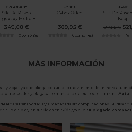
ERGOBABY
CYBEX
JANE
Silla De Paseo
Cybex Orfeo
Silla De Pase
rgobaby Metro +
Keep
349,00 €
309,95 €
521
579,00 €
0 opinión(es)
0 opinión(es)
0 o
MÁS INFORMACIÓN
ear y viajar, ya que pliega con un solo movimiento de manera auto
eteros reducidos y plegada se mantiene de pie sobre si misma.
Apta 
e ideal para transportarla y almacenarla sin complicaciones. Su diseñ
 su día a día y en sus viajes en avión, ya que
su plegado compacto