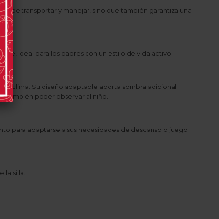
fácil de transportar y manejar, sino que también garantiza una
rte, ideal para los padres con un estilo de vida activo.
del clima. Su diseño adaptable aporta sombra adicional
do también poder observar al niño.
iento para adaptarse a sus necesidades de descanso o juego
la silla.