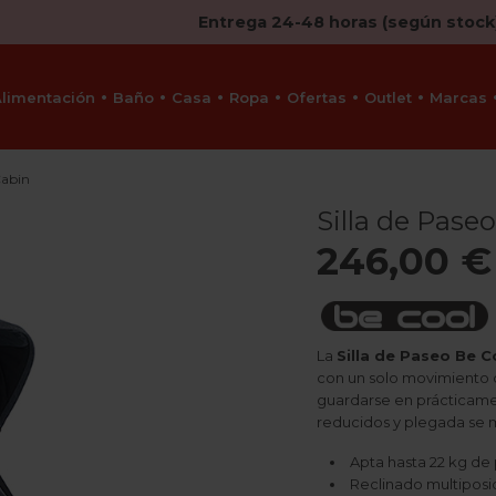
Entrega 24-48 horas (según stock
Alimentación
Baño
Casa
Ropa
Ofertas
Outlet
Marcas
Cabin
Silla de Pase
246,00 €
La
Silla de Paseo Be C
con un solo movimiento
guardarse en prácticamen
reducidos y plegada se 
Apta hasta 22 kg de
Reclinado multiposi