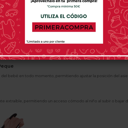
mbinación perfecta entre ligereza y resistencia. Esto no solo la hace 
a de manera sencilla y rápida, facilitando su almacenamiento y transpo
 y Adaptabilidad
ptima contra los elementos externos, ajustándose a las necesidades 
que cuenta con ventanas con rejillas laterales y superior, permitien
 Peque
d del bebé en todo momento, permitiendo ajustar la posición del as
e extraíble, permitiendo un acceso cómodo al niño al subir o bajar de 