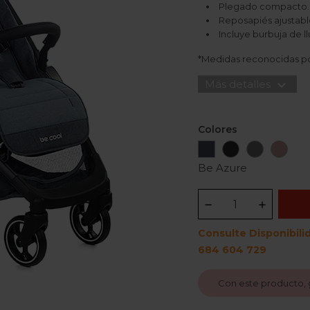
Plegado compacto. 
Reposapiés ajustab
Incluye burbuja de ll
*Medidas reconocidas po
expand_more
Más detalles
Colores
Be
Be
Be
Be
Azure
Orbit
Graphite
Rose
Be Azure
Consulte Disponibili
684 604 729
Con este producto,