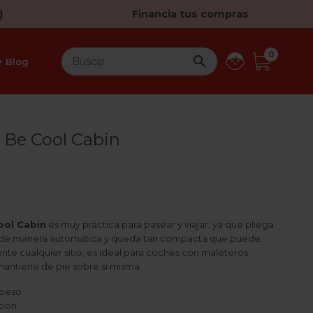
)
Financia tus compras
0

Blog
o Be Cool Cabin
ool Cabin
es muy práctica para pasear y viajar, ya que pliega
 de manera automática y queda tan compacta que puede
te cualquier sitio, es ideal para coches con maleteros
mantiene de pie sobre si misma.
 peso
ción