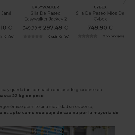
EASYWALKER
CYBEX
o Jané
Silla De Paseo
Silla De Paseo Mios De
C
Easywalker Jackey 2
Cybex
,10 €
297,49 €
749,90 €
349,99 €
0 opinión(es)
pinión(es)
0 opinión(es)
mática y queda tan compacta que puede guardarse en
hasta 22 kg de peso
.
o ergonómico permite una movilidad sin esfuerzo,
 es apto como equipaje de cabina por la mayoría de