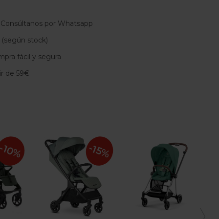
 Consúltanos por Whatsapp
 (según stock)
pra fácil y segura
tir de 59€
-10%
-15%