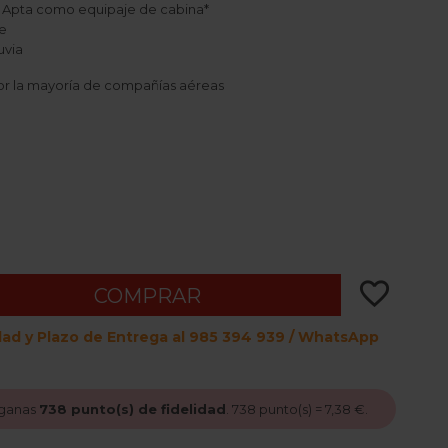
Apta como equipaje de cabina*
le
uvia
r la mayoría de compañías aéreas
gold
favorite_border
COMPRAR
dad y Plazo de Entrega al 985 394 939 / WhatsApp
 ganas
738
punto(s) de fidelidad
.
738
punto(s) =
7,38 €
.