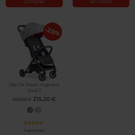
Comprar
Sin Stock
-20%
Silla De Paseo Inglesina
Quid 2
215,20 €
269,00 €
Polka
Polka
Dots
Dots
Black
White
3 opinión(es)