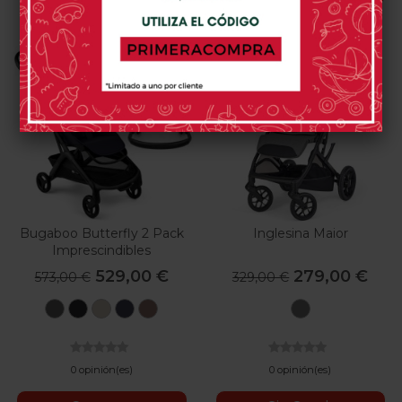
-44,00 €
-50,00 €
Bugaboo Butterfly 2 Pack
Inglesina Maior
Imprescindibles
529,00 €
279,00 €
573,00 €
329,00 €
Verde
Negro
Desert
Azul
Dusty
Canyon
Bosque
Medianoche
Taupe
Índigo
Pink
Grey
0 opinión(es)
0 opinión(es)