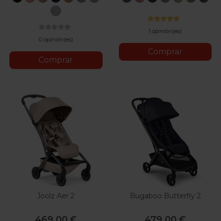
France
Blue
Pink
Black
Grey
Beige
Green
Grey
Stone
1 opinión(es)
0 opinión(es)
Comprar
Comprar
Joolz Aer 2
Bugaboo Butterfly 2
469,00 €
479,00 €