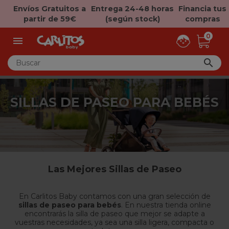
Envíos Gratuitos a
Entrega 24-48 horas
Financia tus
partir de 59€
(según stock)
compras
0


SILLAS DE PASEO PARA BEBÉS
Las Mejores Sillas de Paseo
En Carlitos Baby contamos con una gran selección de
sillas de paseo para bebés
. En nuestra tienda online
encontrarás la silla de paseo que mejor se adapte a
vuestras necesidades, ya sea una silla ligera, compacta o