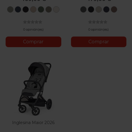
Sage
Navy
Space
Sandy
Forest
Hazel
Calming
Verde
Negro
Desert
Azul
Dusty
Green
Blue
Black
Taupe
Green
Brown
Beige
Bosque
Medianoche
Taupe
Índigo
Pink
0 opinión(es)
0 opinión(es)
Comprar
Comprar
Inglesina Maior 2026