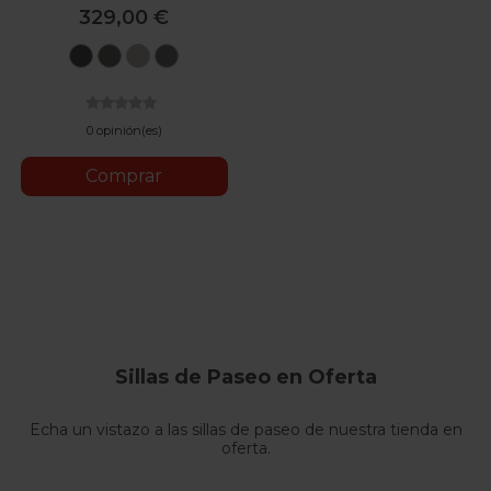
329,00 €
Magnet
Taiga
Tundra
Canyon
Grey
Green
Beige
Grey
0 opinión(es)
Comprar
Sillas de Paseo en Oferta
Echa un vistazo a las sillas de paseo de nuestra tienda en
oferta.