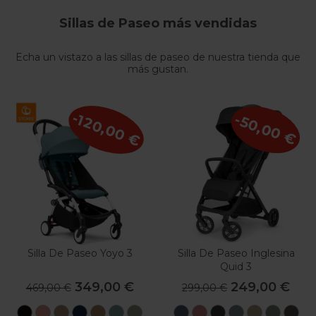
Sillas de Paseo más vendidas
Echa un vistazo a las sillas de paseo de nuestra tienda que
más gustan.
-120,00 €
-50,00 €
Silla De Paseo Yoyo 3
Silla De Paseo Inglesina
Quid 3
349,00 €
249,00 €
469,00 €
299,00 €
Black
Ginger
Taupe
Air
Toffee
Aqua
Oliva
Astral
Aurora
Cosmic
Galaxy
Lunar
Plane
Orb