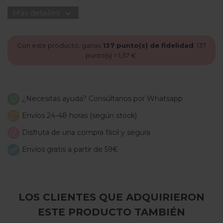
expand_more
Más detalles
Con este producto, ganas
137
punto(s) de fidelidad
.
137
punto(s) =
1,37 €
.
¿Necesitas ayuda? Consúltanos por Whatsapp
Envíos 24-48 horas (según stock)
Disfruta de una compra fácil y segura
Envíos gratis a partir de 59€
LOS CLIENTES QUE ADQUIRIERON
ESTE PRODUCTO TAMBIÉN