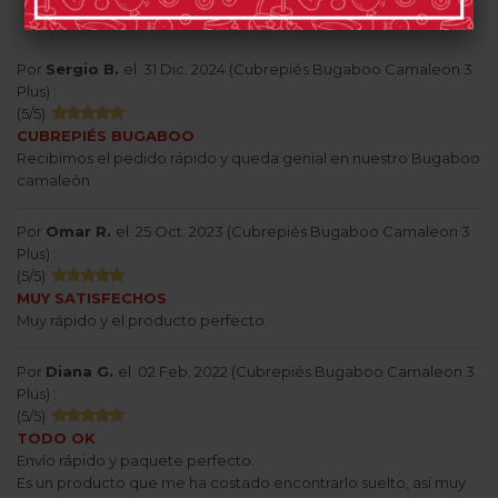
OPINIONES
Por
Sergio B.
el
31 Dic. 2024 (
Cubrepiés Bugaboo Camaleon 3
Plus
) :
(
5
/
5
)
CUBREPIÉS BUGABOO
Recibimos el pedido rápido y queda genial en nuestro Bugaboo
camaleón
Por
Omar R.
el
25 Oct. 2023 (
Cubrepiés Bugaboo Camaleon 3
Plus
) :
(
5
/
5
)
MUY SATISFECHOS
Muy rápido y el producto perfecto.
Por
Diana G.
el
02 Feb. 2022 (
Cubrepiés Bugaboo Camaleon 3
Plus
) :
(
5
/
5
)
TODO OK
Envío rápido y paquete perfecto.
Es un producto que me ha costado encontrarlo suelto, así muy