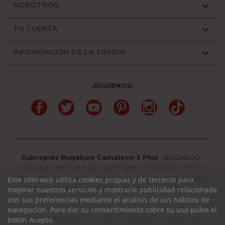
NOSOTROS

TU CUENTA

INFORMACIÓN DE LA TIENDA

¡SÍGUENOS!
Facebook
Twitter
YouTube
Pinterest
Instagram
TikTok
Cubrepiés Bugaboo Camaleon 3 Plus
-
BUGABOO
-
Repuesto del Cubrepies del Bugaboo Cameleon 3 Plus.
*No...
-
Texto
:
Nuevo
-
Categoría
:
Sillas Gemelares Baby
Este sitio web utiliza cookies propias y de terceros para
Monsters
-
Precio
:
45.95
€ -
Stock
: Disponible
mejorar nuestros servicios y mostrarle publicidad relacionada
con sus preferencias mediante el análisis de sus hábitos de
navegación. Para dar su consentimiento sobre su uso pulse el
botón Acepto.
Cubrepiés Bugaboo Camaleon 3 Plus en Álava, Albacete, Alicante, Almería,