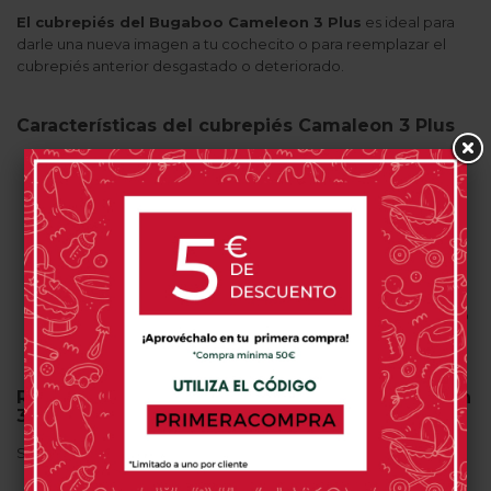
El cubrepiés del Bugaboo Cameleon 3 Plus
es ideal para
darle una nueva imagen a tu cochecito o para reemplazar el
cubrepiés anterior desgastado o deteriorado.
Características del cubrepiés Camaleon 3 Plus
Tienen protección solar UPF 50+ con lo que tu
bebé estará protegido del sol en todo momento.
El cubre piés se puede lavar a máquina y no
destiñe.
Disponible en multiples colores: azul celeste, azul
petroleo, marfil, gris melange, naranja, rojo, negro y
rosa pastel
Compatible con versiones anteriores de Bugaboo
Camaleon
Repuesto del cubrepies del Bugaboo Cameleon
3 Plus
Si tiene cualquier duda consúltenos.