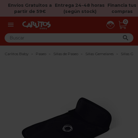
Envíos Gratuitos a
Entrega 24-48 horas
Financia tus
partir de 59€
(según stock)
compras
0


Carlitos Baby
Paseo
Sillas de Paseo
Sillas Gemelares
Sillas Ge