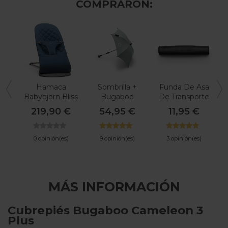
COMPRARON:
Hamaca
Sombrilla +
Funda De Asa
P
Babybjorn Bliss
Bugaboo
De Transporte
Algodón
Bugaboo
219,90 €
54,95 €
11,95 €
0 opinión(es)
9 opinión(es)
3 opinión(es)
MÁS INFORMACIÓN
Cubrepiés Bugaboo Cameleon 3
Plus