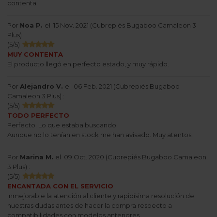
contenta.
Por
Noa P.
el
15 Nov. 2021 (
Cubrepiés Bugaboo Camaleon 3
Plus
) :
(
5
/
5
)
MUY CONTENTA
El producto llegó en perfecto estado, y muy rápido.
Por
Alejandro V.
el
06 Feb. 2021 (
Cubrepiés Bugaboo
Camaleon 3 Plus
) :
(
5
/
5
)
TODO PERFECTO
Perfecto. Lo que estaba buscando.
Aunque no lo tenían en stock me han avisado. Muy atentos.
Por
Marina M.
el
09 Oct. 2020 (
Cubrepiés Bugaboo Camaleon
3 Plus
) :
(
5
/
5
)
ENCANTADA CON EL SERVICIO
Inmejorable la atención al cliente y rapidísima resolución de
nuestras dudas antes de hacer la compra respecto a
compatibilidades con modelos anteriores.