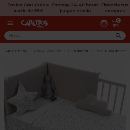
Envíos Gratuitos a
Entrega 24-48 horas
Financia tus
partir de 59€
(según stock)
compras
0


Carlitos Baby
Casa y Descanso
Para dormir
Textil-Ropa de cama