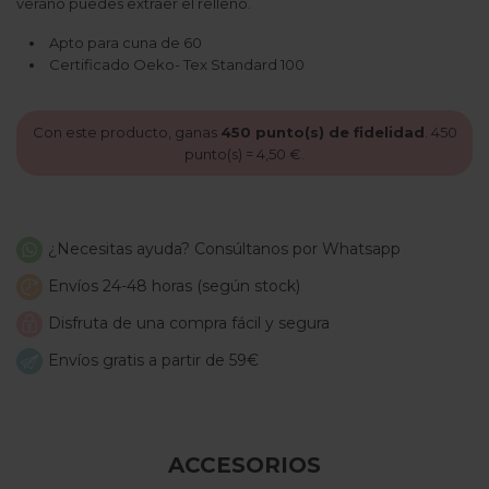
verano puedes extraer el relleno.
Apto para cuna de 60
Certificado Oeko- Tex Standard 100
Con este producto, ganas
450
punto(s) de fidelidad
.
450
punto(s) =
4,50 €
.
¿Necesitas ayuda? Consúltanos por Whatsapp
Envíos 24-48 horas (según stock)
Disfruta de una compra fácil y segura
Envíos gratis a partir de 59€
ACCESORIOS