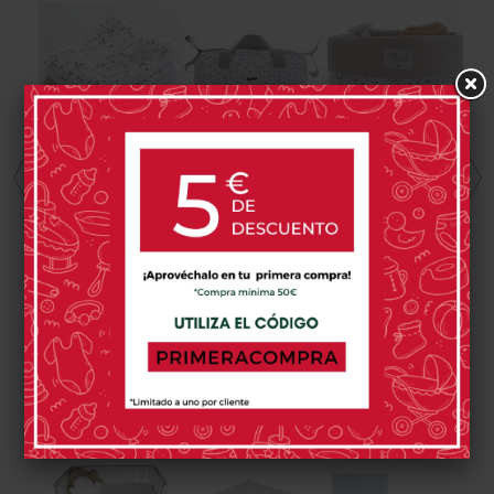
UZTURRE
UZTURRE
UZTURRE
Salva Babitas
Bolso Maternal
Cesta De Aseo
Uzturre Inés
Uzturre Inés
Uzturre Inés
Pack 3 Uds
29,00 €
92,00 €
44,00 €
0 opinión(es)
0 opinión(es)
0 opinión(es)
PRODUCTOS RELACIONADOS