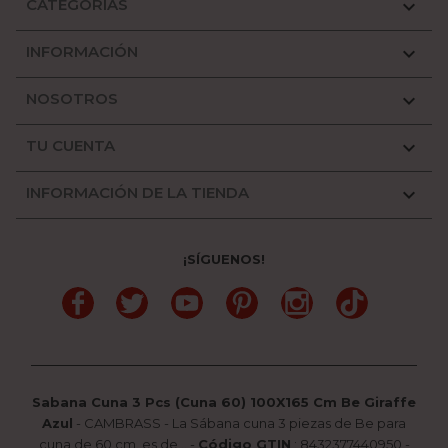
CATEGORÍAS

INFORMACIÓN

NOSOTROS

TU CUENTA

INFORMACIÓN DE LA TIENDA

¡SÍGUENOS!
Facebook
Twitter
YouTube
Pinterest
Instagram
TikTok
Sabana Cuna 3 Pcs (Cuna 60) 100X165 Cm Be Giraffe
Azul
-
CAMBRASS
-
La Sábana cuna 3 piezas de Be para
cuna de 60 cm.,es de...
-
Código GTIN
:
8432377440950 -