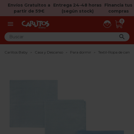
Envíos Gratuitos a
Entrega 24-48 horas
Financia tus
partir de 59€
(según stock)
compras
0


Carlitos Baby
Casa y Descanso
Para dormir
Textil-Ropa de cama