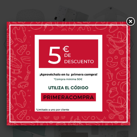
Babitas Sky
Pack 3 Toallitas
Body Manga
Blanco Sonpetit
Sonpetit
Larga Cambrass
RABBIT
10,75 €
17,65 €
12,70 €
GRIS/SKY
BCO./BAMBÚ
GRIS
1 opinión(es)
0 opinión(es)
0 opinión(es)
PRODUCTOS RELACIONADOS