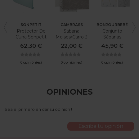
SONPETIT
CAMBRASS
BONJOURBEBÉ
Protector De
Sabana
Conjunto
Cuna Sonpetit
Moises/Carro 3
Sábanas
70 Verde Menta
Pcs 35X80X1
Bonjourbebe
C
62,30 €
22,00 €
45,90 €
Cm Abete
Montana 3p
Beige
0 opinión(es)
0 opinión(es)
0 opinión(es)
OPINIONES
Sea el primero en dar su opinión !
Escribe tu opinión