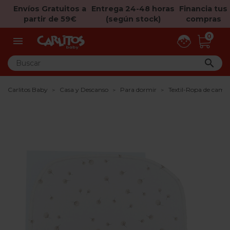
Envíos Gratuitos a
Entrega 24-48 horas
Financia tus
partir de 59€
(según stock)
compras
0


Carlitos Baby
Casa y Descanso
Para dormir
Textil-Ropa de cama