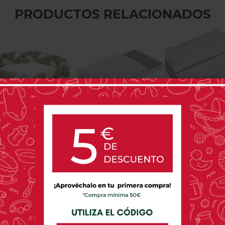
PRODUCTOS RELACIONADOS
BIMBIDREAMS
CAMBRASS
COTINFA
Bimbidreams Trex
Saco De Minicuna I/V
Juego De Sáb
otector De Cuna De
Cambrass Calma Verde
Piezas Para Cu
Trenza
49.5X83.5X2 Cm
Sleeping De Co
79,80 €
59,90 €
33,00 
0 opinión(es)
0 opinión(es)
0 o
OPINIONES