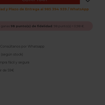
dad y Plazo de Entrega al 985 394 939 / WhatsApp
, ganas
98
punto(s) de fidelidad
.
98
punto(s) =
0,98 €
.
 Consúltanos por Whatsapp
 (según stock)
pra fácil y segura
tir de 59€