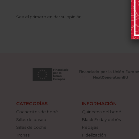
Sea el primero en dar su opinión !
CATEGORÍAS
INFORMACIÓN
Cochecitos de bebé
Quincena del bebé
Sillas de paseo
Black Friday bebés
Sillas de coche
Rebajas
Tronas
Fidelización