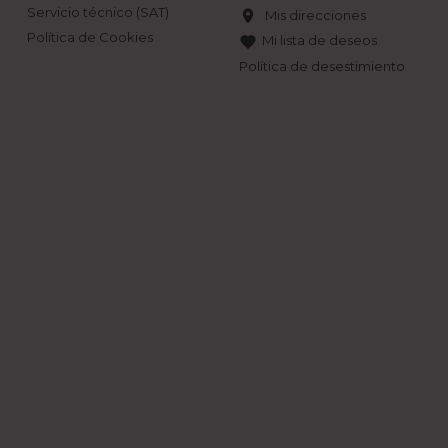
Servicio técnico (SAT)
Mis direcciones
location_on
Política de Cookies
Mi lista de deseos
favorite
Política de desestimiento