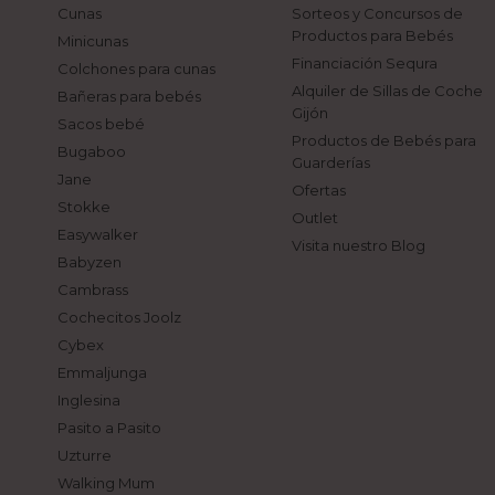
Cunas
Sorteos y Concursos de
Productos para Bebés
Minicunas
Financiación Sequra
Colchones para cunas
Alquiler de Sillas de Coche
Bañeras para bebés
Gijón
Sacos bebé
Productos de Bebés para
Bugaboo
Guarderías
Jane
Ofertas
Stokke
Outlet
Easywalker
Visita nuestro Blog
Babyzen
Cambrass
Cochecitos Joolz
Cybex
Emmaljunga
Inglesina
Pasito a Pasito
Uzturre
Walking Mum