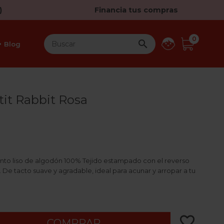
)
Financia tus compras
0

Blog
tit Rabbit Rosa
nto liso de algodón 100% Tejido estampado con el reverso
 De tacto suave y agradable, ideal para acunar y arropar a tu
favorite_border
COMPRAR