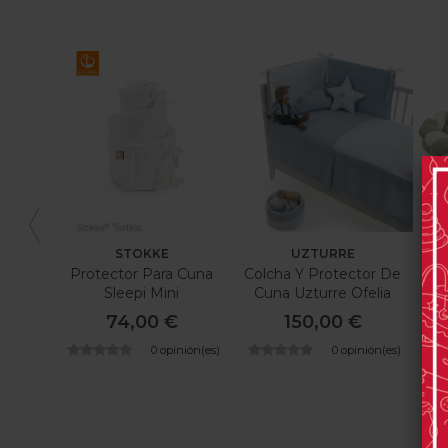
STOKKE
UZTURRE
Protector Para Cuna
Colcha Y Protector De
Sleepi Mini
Cuna Uzturre Ofelia
Pr
74,00 €
150,00 €
0 opinión(es)
0 opinión(es)