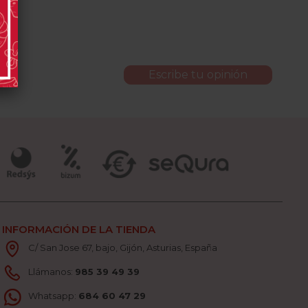
Escribe tu opinión
INFORMACIÓN DE LA TIENDA
C/ San Jose 67, bajo, Gijón, Asturias, España
Llámanos:
985 39 49 39
Whatsapp:
684 60 47 29