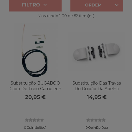


FILTRO
ORDEM
Mostrando 1-30 de 52 item(ns)
Substituição BUGABOO
Substituição Das Travas
Cabo De Freio Cameleon
Do Guidão Da Abelha
Bugaboo 3
20,95 €
14,95 €
0 Opinião(ões)
0 Opinião(ões)