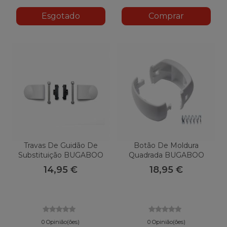
Esgotado
Comprar
Travas De Guidão De
Botão De Moldura
Substituição BUGABOO
Quadrada BUGABOO
Bee 5
Cameleon 3
14,95 €
18,95 €
0 Opinião(ões)
0 Opinião(ões)