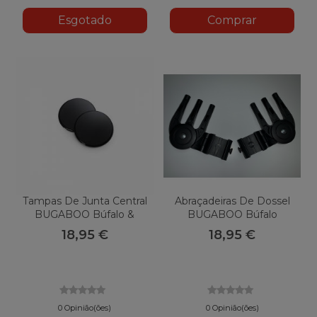
Esgotado
Comprar
Tampas De Junta Central
Abraçadeiras De Dossel
BUGABOO Búfalo &
BUGABOO Búfalo
Burro
/Burro/Corredor
18,95 €
18,95 €
0 Opinião(ões)
0 Opinião(ões)