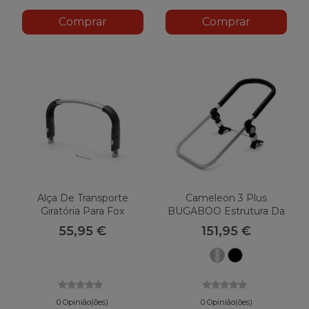
Comprar
Comprar
Alça De Transporte
Cameleon 3 Plus
Giratória Para Fox
BUGABOO Estrutura Da
BUGABOO
Cadeira
55,95 €
151,95 €
Alumínio
Preto
0 Opinião(ões)
0 Opinião(ões)