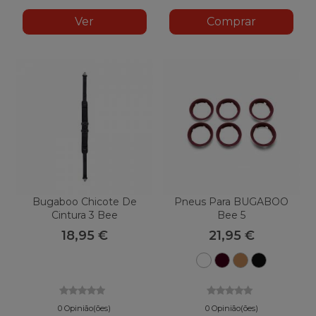
Ver
Comprar
Bugaboo Chicote De
Pneus Para BUGABOO
Cintura 3 Bee
Bee 5
18,95 €
21,95 €
Branco
Vermelho
Madeira
Preto
escuro
0 Opinião(ões)
0 Opinião(ões)