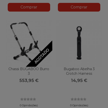
Comprar
Comprar
Chassi BUGABOO Burro
Bugaboo Abelha 3
3
Crotch Harness
553,95 €
14,95 €
0 Opinião(ões)
0 Opinião(ões)