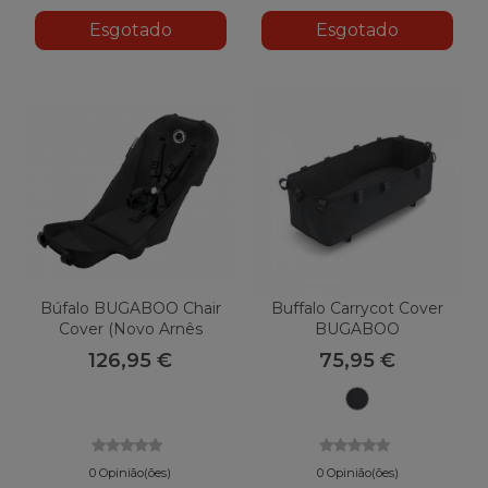
Esgotado
Esgotado
Búfalo BUGABOO Chair
Buffalo Carrycot Cover
Cover (novo Arnês
BUGABOO
Confortável)
126,95 €
75,95 €
Preto
0 Opinião(ões)
0 Opinião(ões)