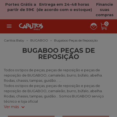
Portes Grátis a
Entrega em 24-48 horas
Financie
partir de 59€
(de acordo com o estoque)
suas
compras
0

Carlitos Baby
BUGABOO
Bugaboo Peças de Reposição
BUGABOO PEÇAS DE
REPOSIÇÃO
Todos os tipos de peças, peças de reposição e peças de
reposição de BUGABOO, camaleão, burro, búfalo, abelha.
Rodas, chassis, tampas, guidão... ...
Todos os tipos de peças, peças de reposição e peças de
reposição de BUGABOO, camaleão, burro, búfalo, abelha.
Rodas, chassis, tampas, guidão... Somos BUGABOO serviço
técnico e loja oficial
expand_more
Ver más