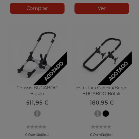
Comprar
Ver
Chassis BUGABOO
Estrutura Cadeira/Berço
Búfalo
BUGABOO Búfalo
511,95 €
180,95 €
Alumínio
Alumínio
Preto
0 Opinião(ões)
0 Opinião(ões)