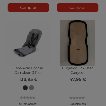
Comprar
Comprar
Capa Para Cadeira
Bugaboo Fox Base
Camaleon 3 Plus
Carrycot
BUGABOO Com Arnês
138,95 €
47,95 €
De Conforto
Preto
Melange
Cinza
0 Opinião(ões)
0 Opinião(ões)