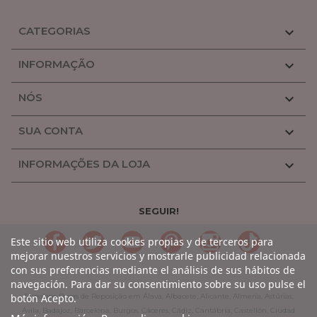
CATEGORIAS

INFORMAÇÃO

NÓS

SUA CONTA

INFORMAÇÕES DA LOJA

SEGUIR!
LinkedIn
Gorjeio
YouTube
Pinterest
Linkedin
TikTok
Este sitio web utiliza cookies propias y de terceros para
mejorar nuestros servicios y mostrarle publicidad relacionada
con sus preferencias mediante el análisis de sus hábitos de
navegación. Para dar su consentimiento sobre su uso pulse el
botón Acepto.
Bugaboo Peças de Reposição em Álava, Albacete, Alicante, Almería, Astúrias,
Ávila, Badajoz, Barcelona, Burgos, Cáceres, Cádiz, Cantábria, Castellón, Ciudad