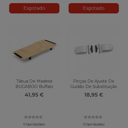
Esgotado
Esgotado
Tábua De Madeira
Pinças De Ajuste De
BUGABOO Buffalo
Guidão De Substituição
BUGABOO Búfalo E
41,95 €
18,95 €
Burro
0 Opinião(ões)
0 Opinião(ões)