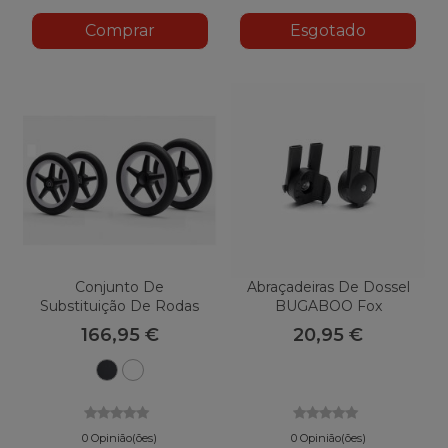
Comprar
Esgotado
Conjunto De
Abraçadeiras De Dossel
Substituição De Rodas
BUGABOO Fox
De Espuma BUGABOO
166,95 €
20,95 €
Burro E Búfalo
Preto
Branco
0 Opinião(ões)
0 Opinião(ões)