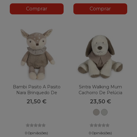
Comprar
Comprar
Bambi Pasito A Pasito
Sintra Walking Mum
Nara Brinquedo De
Cachorro De Pelúcia
Pelúcia
21,50 €
23,50 €
Sintra
Sintra
Bege
Verde
0 Opinião(ões)
0 Opinião(ões)