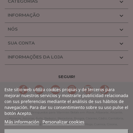
CATEGORIAS

INFORMAÇÃO

NÓS

SUA CONTA

INFORMAÇÕES DA LOJA

SEGUIR!
LinkedIn
Gorjeio
YouTube
Pinterest
Linkedin
TikTok
Este sitio web utiliza cookies propias y de terceros para
mejorar nuestros servicios y mostrarle publicidad relacionada
con sus preferencias mediante el análisis de sus hábitos de
navegación. Para dar su consentimiento sobre su uso pulse el
botón Acepto.
Animal Plush Brinquedos para Warmies Bebês em Álava, Albacete, Alicante,
Almería, Astúrias, Ávila, Badajoz, Barcelona, Burgos, Cáceres, Cádiz, Cantábria,
Más información
Personalizar cookies
Castellón, Ciudad Real, Córdoba, La Coruña, La Rioja, Cuenca, Girona,
Granada, Guadalajara, Guipúzcoa, Huelva, Huesca, Jaen, León, Lleida, Lugo,