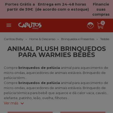
Portes Grátis a
Entrega em 24-48 horas
Financie
partir de 59€
(de acordo com o estoque)
suas
compras
0

Carlitos Baby
Home & Descanso
Brinquedos e Presentes
Teddies
ANIMAL PLUSH BRINQUEDOS
PARA WARMIES BEBÊS
Compre
brinquedos de pelúcia
animal para aquecimento de
micro-ondas, aquecedores de animais estáveis. Brinquedo de
pelúcia térm...
Compre
brinquedos de pelúcia
animal para aquecimento de
micro-ondas, aquecedores de animais estáveis. Brinquedo de
pelúcia térmica para bebê que aquece e dá calor vaca, cavalo,
elefante, patinho, leão, ovelha, filhotes...
expand_more
Ver más