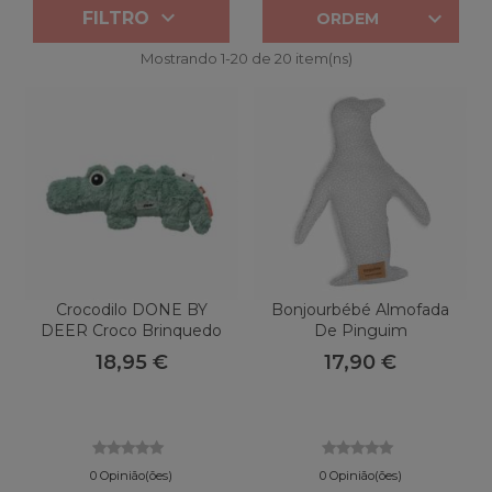


FILTRO
ORDEM
Mostrando 1-20 de 20 item(ns)
Crocodilo DONE BY
Bonjourbébé Almofada
DEER Croco Brinquedo
De Pinguim
De Pelúcia
18,95 €
17,90 €
0 Opinião(ões)
0 Opinião(ões)