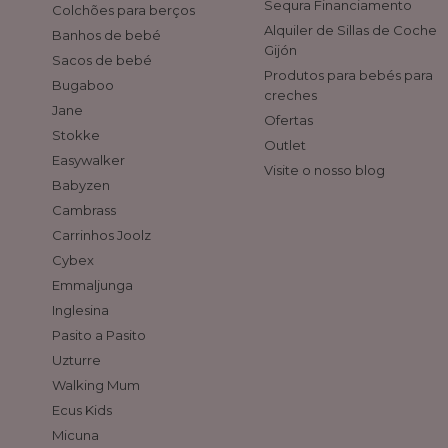
Sequra Financiamento
Colchões para berços
Alquiler de Sillas de Coche
Banhos de bebé
Gijón
Sacos de bebé
Produtos para bebés para
Bugaboo
creches
Jane
Ofertas
Stokke
Outlet
Easywalker
Visite o nosso blog
Babyzen
Cambrass
Carrinhos Joolz
Cybex
Emmaljunga
Inglesina
Pasito a Pasito
Uzturre
Walking Mum
Ecus Kids
Micuna