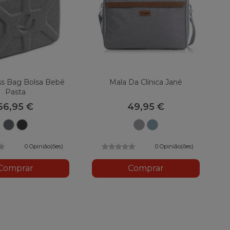
ss Bag Bolsa Bebê
Mala Da Clínica Jané
Pasta
66,95 €
49,95 €
T34
T62
U05
U76
Jet
Preto
cinza
Tulipa
Preto
escuro
0 Opinião(ões)
0 Opinião(ões)
Comprar
Comprar