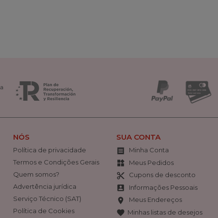
NÓS
SUA CONTA
Política de privacidade
Minha Conta

Termos e Condições Gerais
Meus Pedidos
widgets
Quem somos?
Cupons de desconto
content_cut
Advertência jurídica
Informações Pessoais
account_box
Serviço Técnico (SAT)
Meus Endereços
location_on
Política de Cookies
Minhas listas de desejos
favorite