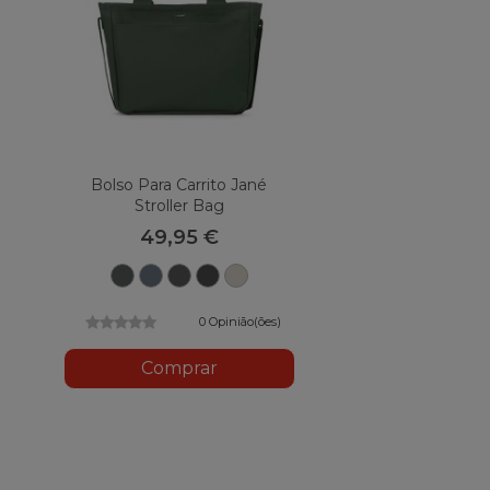
Bolso Para Carrito Jané
Stroller Bag
49,95 €
U78
Selo
U82
Nuvem
U88
Botânico
U79
Carvão
U81
Sand
II
0 Opinião(ões)
Comprar