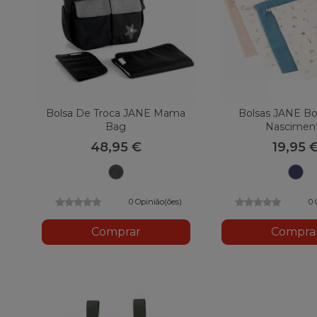
Bolsa De Troca JANE Mama
Bolsas JANE Bo
Bag
Nascimen
48,95 €
19,95 
S45
U
Solo
Lazul
Azul
0 Opinião(ões)
0 
Comprar
Compra