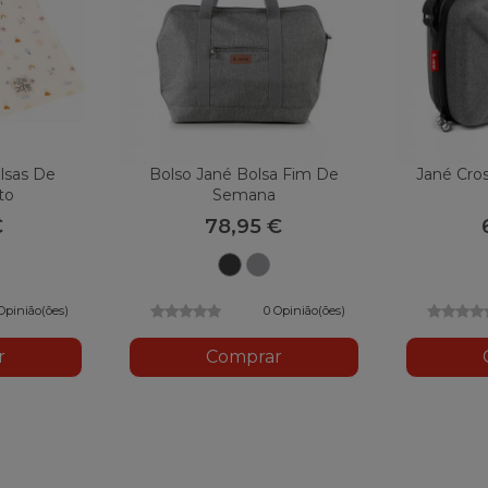
lsas De
Bolso Jané Bolsa Fim De
Jané Cro
to
Semana
€
78,95 €
53
T62
U05
i
Preto
cinza
escuro
Opinião(ões)
0 Opinião(ões)
r
Comprar