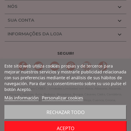
NÓS

SUA CONTA

INFORMAÇÕES DA LOJA

SEGUIR!
LinkedIn
Gorjeio
YouTube
Pinterest
Linkedin
TikTok
Este sitio web utiliza cookies propias y de terceros para
mejorar nuestros servicios y mostrarle publicidad relacionada
con sus preferencias mediante el análisis de sus hábitos de
navegación. Para dar su consentimiento sobre su uso pulse el
botón Acepto.
Edições Especiais CYBEX - Unidades Limitadas! em Álava, Albacete, Alicante,
Almería, Astúrias, Ávila, Badajoz, Barcelona, Burgos, Cáceres, Cádiz, Cantábria,
Más información
Personalizar cookies
Castellón, Ciudad Real, Córdoba, La Coruña, La Rioja, Cuenca, Girona,
Granada, Guadalajara, Guipúzcoa, Huelva, Huesca, Jaen, León, Lleida, Lugo,
RECHAZAR TODO
Madrid, Málaga, Múrcia, Navarra, Orense, Palencia, Pontevedra, Rioja,
Salamanca, Segóvia, Sevilha, Soria, Tarragona, Teruel, Toledo, Valência,
Valladolid, Vizcaya, Zamora, Saragoça.
ACEPTO