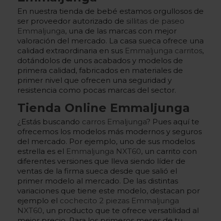
En nuestra tienda de bebé estamos orgullosos de
ser proveedor autorizado de
sillitas de paseo
Emmaljunga
, una de las marcas con mejor
valoración del mercado. La casa sueca ofrece una
calidad extraordinaria en sus
Emmaljunga carritos
,
dotándolos de unos acabados y modelos de
primera calidad, fabricados en materiales de
primer nivel que ofrecen una seguridad y
resistencia como pocas marcas del sector.
Tienda Online Emmaljunga
¿Estás buscando
carros Emaljunga
? Pues aquí te
ofrecemos los modelos más modernos y seguros
del mercado. Por ejemplo, uno de sus modelos
estrella es el
Emmaljunga NXT60
, un carrito con
diferentes versiones que lleva siendo líder de
ventas de la firma sueca desde que salió el
primer modelo al mercado. De las distintas
variaciones que tiene este modelo, destacan por
ejemplo el
cochecito 2 piezas Emmaljunga
NXT60
, un producto que te ofrece versatilidad al
mejor precio. Para los primeros meses de tu