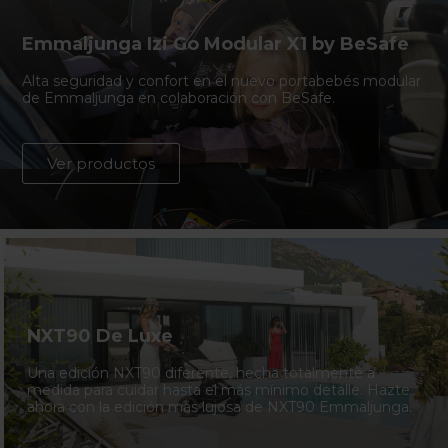
Emmaljunga Izi Go Modular X1 by BeSafe
Alta seguridad y confort en el nuevo portabebés modular
de Emmaljunga en colaboración con BeSafe.
Ver productos
NXT90 De Luxe
Una edición NXT90 diferente, hecha totalmente a
medida para cuidar hasta el más mínimo detalle. Hazte
ahora con la edición más lujosa de NXT90 Emmaljunga.