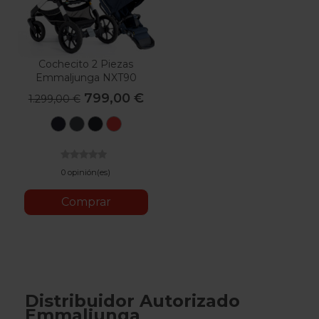
Cochecito 2 Piezas
Emmaljunga NXT90
799,00 €
1.299,00 €
Lounge
Lounge
Outdoor
Sporty
Navy
Grey
Black
Red
0 opinión(es)
Comprar
Distribuidor Autorizado
Emmaljunga