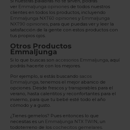
Si nuestras palabras no te sirven, podrás
ver
Emmaljunga opiniones
de todos nuestros
clientes en todos los productos, incluyendo
Emmaljunga NXT60 opiniones
y
Emmaljunga
NXT90 opiniones
, para que puedas ver y leer la
satisfacción de la gente con estos productos con
tus propios ojos.
Otros Productos
Emmaljunga
Si lo que buscas son
accesorios Emmaljunga
, aquí
podrás hacerte con los mejores.
Por ejemplo, si estás buscando
sacos
Emmaljunga
, tenemos el mejor abanico de
opciones. Desde frescos y transpirables para el
verano, hasta calentitos y reconfortantes para el
invierno, para que tu bebé esté todo el año
cómodo y a gusto.
¿Tienes gemelos? Pues entonces lo que
necesitas es un
Emmaljunga NTX TWIN
, un
todoterreno de los
cochecitos gemelares
.