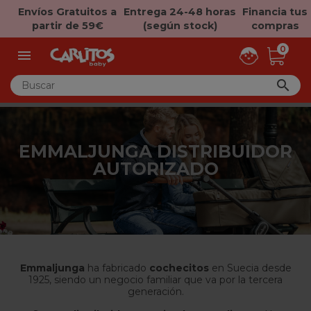
Envíos Gratuitos a
Entrega 24-48 horas
Financia tus
partir de 59€
(según stock)
compras
0


EMMALJUNGA DISTRIBUIDOR
AUTORIZADO
Emmaljunga
ha fabricado
cochecitos
en Suecia desde
1925, siendo un negocio familiar que va por la tercera
generación.