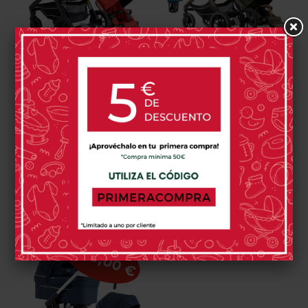
Cochecito 2 Piezas
Cochecito 2 Piezas
Emmaljunga NXT60
Emmaljunga NXT90
Edición Especial Olive
599,00 €
1.249,00 €
1.199,00 €
Sporty
Red
0 opinión(es)
0 opinión(es)
Comprar
Comprar
-500,00 €