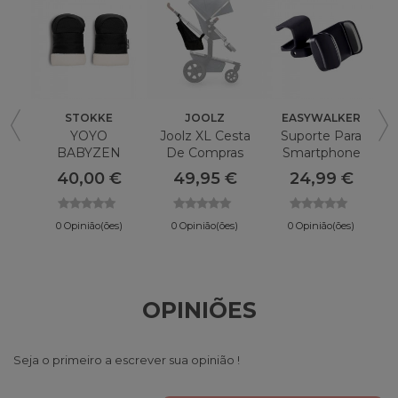
STOKKE
JOOLZ
EASYWALKER
YOYO
Joolz XL Cesta
Suporte Para
BABYZEN
De Compras
Smartphone
S
Luvas
EASYWALKER
40,00 €
49,95 €
24,99 €
0 Opinião(ões)
0 Opinião(ões)
0 Opinião(ões)
OPINIÕES
Seja o primeiro a escrever sua opinião !