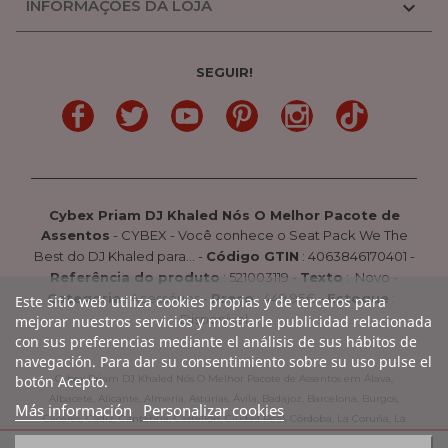
INFORMAÇÕES DA LOJA

SEGUIR!
LinkedIn
Gorjeio
YouTube
Pinterest
Linkedin
TikTok
Cybex Priam DJ Khaled Nós O Melhor Pacote de
Assentos
-
CYBEX
-
Você conhece o Seat Pack We The
Best do DJ Khaled para...
-
Código GTIN
:
4063846170401 -
Referência do produto
:
521003119
-
Texto
:
Novo
-
Categoria
:
Acessórios
-
Preço
:
449.95
€ -
Estoque
:
Este sitio web utiliza cookies propias y de terceros para
Disponível
mejorar nuestros servicios y mostrarle publicidad relacionada
con sus preferencias mediante el análisis de sus hábitos de
navegación. Para dar su consentimiento sobre su uso pulse el
Cybex Priam DJ Khaled Nós O Melhor Pacote de Assentos em Álava,
botón Acepto.
Albacete, Alicante, Almería, Astúrias, Ávila, Badajoz, Barcelona, Burgos,
Más información
Personalizar cookies
Cáceres, Cádiz, Cantábria, Castellón, Ciudad Real, Córdoba, La Coruña, La
Rioja, Cuenca, Girona, Granada, Guadalajara, Guipúzcoa, Huelva, Huesca,