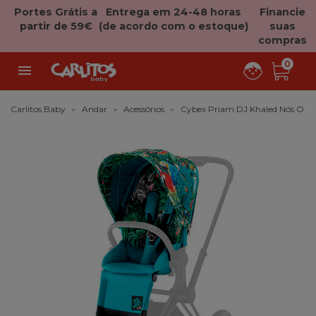
Portes Grátis a
Entrega em 24-48 horas
Financie
partir de 59€
(de acordo com o estoque)
suas
compras
0

Carlitos Baby
Andar
Acessórios
Cybex Priam DJ Khaled Nós O Me