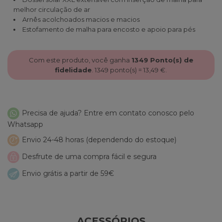
melhor circulação de ar
Arnês acolchoados macios e macios
Estofamento de malha para encosto e apoio para pés
Com este produto, você ganha
1349
Ponto(s) de
fidelidade
.
1349
ponto(s) =
13,49 €
.
Precisa de ajuda? Entre em contato conosco pelo
Whatsapp
Envio 24-48 horas (dependendo do estoque)
Desfrute de uma compra fácil e segura
Envio grátis a partir de 59€
ACESSÓRIOS