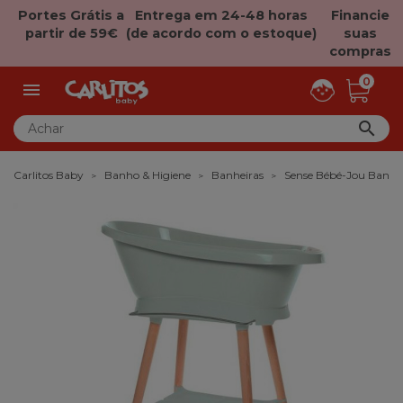
Portes Grátis a
Entrega em 24-48 horas
Financie
partir de 59€
(de acordo com o estoque)
suas
compras
0


Carlitos Baby
Banho & Higiene
Banheiras
Sense Bébé-Jou Banhe