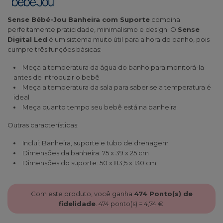
Sense Bébé-Jou Banheira com Suporte
combina
perfeitamente praticidade, minimalismo e design. O
Sense
Digital Led
é um sistema muito útil para a hora do banho, pois
cumpre três funções básicas:
Meça a temperatura da água do banho para monitorá-la
antes de introduzir o bebê
Meça a temperatura da sala para saber se a temperatura é
ideal
Meça quanto tempo seu bebê está na banheira
Outras características:
Inclui: Banheira, suporte e tubo de drenagem
Dimensões da banheira: 75 x 39 x 25 cm
Dimensões do suporte: 50 x 83,5 x 130 cm
Com este produto, você ganha
474
Ponto(s) de
fidelidade
.
474
ponto(s) =
4,74 €
.