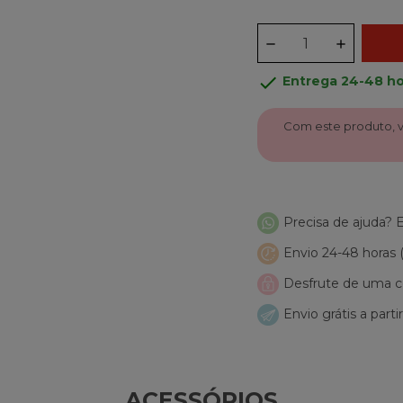
done
Entrega 24-48 ho
Com este produto,
Precisa de ajuda?
Envio 24-48 horas
Desfrute de uma co
Envio grátis a parti
ACESSÓRIOS