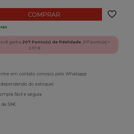
favorite_border
COMPRAR
ras
 você ganha
207
Ponto(s) de fidelidade
.
207
ponto(s) =
2,07 €
.
 Entre em contato conosco pelo Whatsapp
 (dependendo do estoque)
mpra fácil e segura
r de 59€