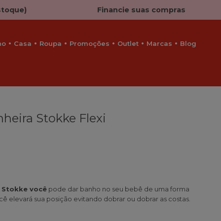
stoque)
Financie suas compras
ho
Casa
Roupa
Promoções
Outlet
Marcas
Blog
heira Stokke Flexi
s Stokke você
pode dar banho no seu bebê de uma forma
ocê elevará sua posição evitando dobrar ou dobrar as costas.