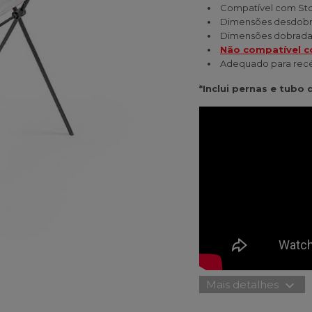
Compatível com Sto
Dimensões desdobra
Dimensões dobradas:
Não compatível c
Adequado para recé
*Inclui pernas e tubo
expand_more
Mais detalhes