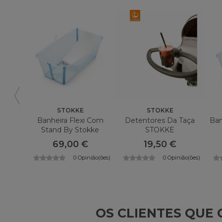
STOKKE
STOKKE
Banheira Flexi Com
Detentores Da Taça
Ban
Stand By Stokke
STOKKE
69,00 €
19,50 €
0 Opinião(ões)
0 Opinião(ões)
OS CLIENTES QU