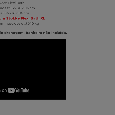
kke Flexi Bath
das: 96 x 36 x 86 cm
 106 x 16 x 86 cm
om Stokke Flexi Bath XL
m-nascidos e até 10 kg
 de drenagem, banheira não incluída.