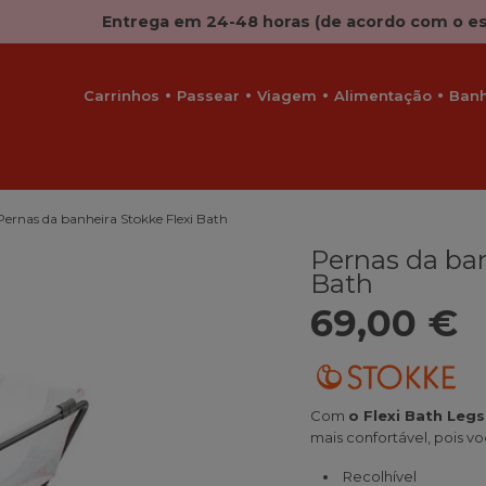
Entrega em 24-48 horas (de acordo com o e
Carrinhos
Passear
Viagem
Alimentação
Ban
Pernas da banheira Stokke Flexi Bath
Pernas da ban
Bath
69,00 €
Com
o Flexi Bath Leg
mais confortável, pois v
Recolhível