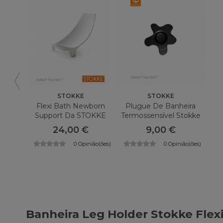
STOKKE
STOKKE
Flexi Bath Newborn
Plugue De Banheira
Support Da STOKKE
Termossensível Stokke
Banho Flexível
24,00 €
9,00 €
0 Opinião(ões)
0 Opinião(ões)
Banheira Leg Holder Stokke Flex