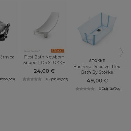
térmica
Flexi Bath Newborn
STOKKE
Support Da STOKKE
Banheira Dobrável Flexi
24,00 €
Bath By Stokke
inião(ões)
0 Opinião(ões)
49,00 €
0 Opinião(ões)