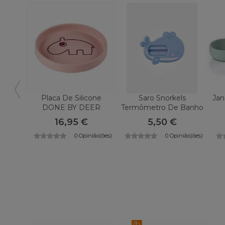
Placa De Silicone
Saro Snorkels
Jan
DONE BY DEER
Termômetro De Banho
16,95 €
5,50 €
0 Opinião(ões)
0 Opinião(ões)