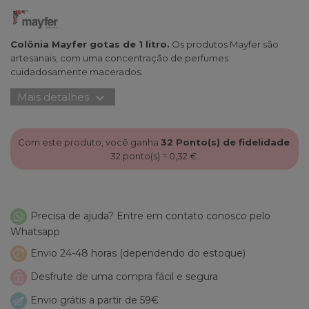
Colônia Mayfer gotas de 1 litro.
Os produtos Mayfer são
artesanais, com uma concentração de perfumes
cuidadosamente macerados.
expand_more
Mais detalhes
Com este produto, você ganha
32
Ponto(s) de fidelidade
.
32
ponto(s) =
0,32 €
.
Precisa de ajuda? Entre em contato conosco pelo
Whatsapp
Envio 24-48 horas (dependendo do estoque)
Desfrute de uma compra fácil e segura
Envio grátis a partir de 59€