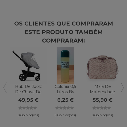
OS CLIENTES QUE COMPRARAM
ESTE PRODUTO TAMBÉM
COMPRARAM:
Hub De Joolz
Colónia 0,5
Mala De
De Chuva De
Litros By
Maternidade
A
Plástico
MAYFER
Walking Mum
49,95 €
6,25 €
55,90 €
Gala
0 Opinião(ões)
0 Opinião(ões)
0 Opinião(ões)