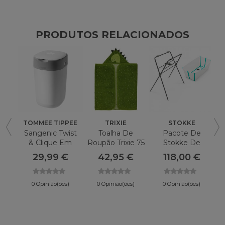
PRODUTOS RELACIONADOS
TOMMEE TIPPEE
TRIXIE
STOKKE
Sangenic Twist
Toalha De
Pacote De
& Clique Em
Roupão Trixie 75
Stokke De
Recipiente De
X 130 Cm
Banho Flexível
29,99 €
42,95 €
118,00 €
Fralda
E Pernas
0 Opinião(ões)
0 Opinião(ões)
0 Opinião(ões)