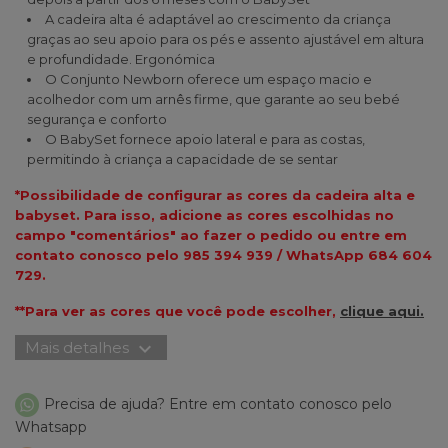
A cadeira alta é adaptável ao crescimento da criança
graças ao seu apoio para os pés e assento ajustável em altura
e profundidade. Ergonómica
O Conjunto Newborn oferece um espaço macio e
acolhedor com um arnês firme, que garante ao seu bebé
segurança e conforto
O BabySet fornece apoio lateral e para as costas,
permitindo à criança a capacidade de se sentar
*Possibilidade de configurar as cores da cadeira alta e
babyset. Para isso, adicione as cores escolhidas no
campo "comentários" ao fazer o pedido ou entre em
contato conosco pelo 985 394 939 / WhatsApp 684 604
729.
**Para ver as cores que você pode escolher,
clique aqui.
expand_more
Mais detalhes
Precisa de ajuda? Entre em contato conosco pelo
Whatsapp