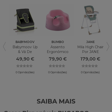
BABYMOOV
BUMBO
JANE
Babymoov Up
Assento
Mila High Chair
& Vá De
Ergonômico
Por JANE
R
Elevador
BUMBO Infantil
C
49,90 €
79,90 €
179,00 €
0 Opinião(ões)
0 Opinião(ões)
0 Opinião(ões)
SAIBA MAIS