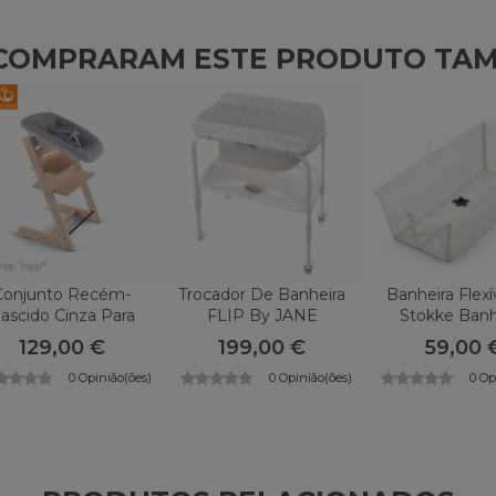
E COMPRARAM ESTE PRODUTO TA
Conjunto Recém-
Trocador De Banheira
Banheira Flexí
ascido Cinza Para
FLIP By JANE
Stokke Banh
pp Trapp Por Stokke
129,00 €
199,00 €
59,00 
0 Opinião(ões)
0 Opinião(ões)
0 Op