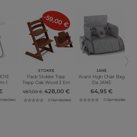
-59,00 €
STOKKE
JANE
 JOIE
Pack Stokke Tripp
Avant High Chair Bag
Em-1
Trapp Oak Wood 3 Em
Da JANE
1 Cadeira Alta Para
€
428,00 €
64,95 €
487,00 €
Recém-Nascidos
inião(ões)
0 Opinião(ões)
0 Opinião(ões)