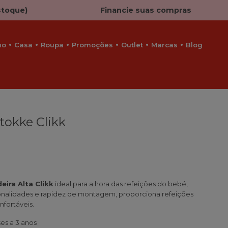
stoque)
Financie suas compras
ho
Casa
Roupa
Promoções
Outlet
Marcas
Blog
Stokke Clikk
eira Alta Clikk
ideal para a hora das refeições do bebé,
cionalidades e rapidez de montagem, proporciona refeições
nfortáveis.
s a 3 anos