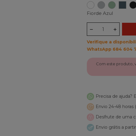
Branco
Cinza
Trevo
Fior
Nuvem
Verde
Azul
Fiorde Azul
Verifique a disponib
WhatsApp 684 604 
Com este produto,
Precisa de ajuda?
Envio 24-48 horas
Desfrute de uma co
Envio grátis a parti