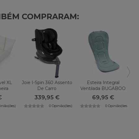
MBÉM COMPRARAM:
vel XL
Joie I-Spin 360 Assento
Esteira Integral
Ca
eira
De Carro
Ventilada BUGABOO
€
339,95 €
69,95 €
inião(ões)
0 Opinião(ões)
0 Opinião(ões)