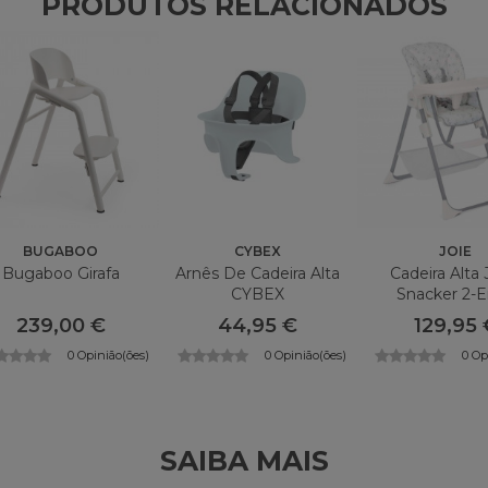
PRODUTOS RELACIONADOS
BUGABOO
CYBEX
JOIE
Bugaboo Girafa
Arnês De Cadeira Alta
Cadeira Alta
CYBEX
Snacker 2-
239,00 €
44,95 €
129,95 
0 Opinião(ões)
0 Opinião(ões)
0 Op
SAIBA MAIS