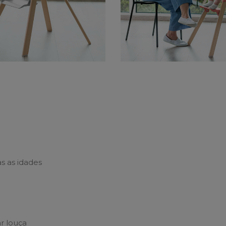
s as idades
r louça