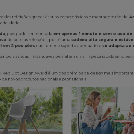
hora das refeições graças às suas características e montagem rápida.
A
cada idade.
ida
, pois pode ser montada
em apenas 1 minuto e sem o uso de
usar durante as refeições, pois é uma
cadeira alta segura e estáve
el em 2 posições
que fornece suporte adequado e
se adapta ao 
par
, pois as suas linhas suaves permitem uma limpeza rápida simpl
 O Red Dot Design Award é um dos prêmios de design mais important
 de novos produtos nacionais e profissionais