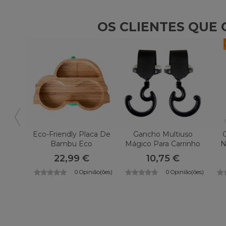
OS CLIENTES QU
Eco-Friendly Placa De
Gancho Multiuso
Bambu Eco
Mágico Para Carrinho
N
Rascalscarro
CAMBRASS
Tri
22,99 €
10,75 €
0 Opinião(ões)
0 Opinião(ões)