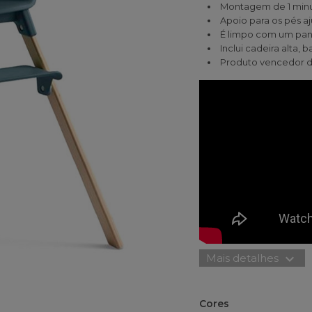
Montagem de 1 minu
Apoio para os pés a
É limpo com um pano
Inclui cadeira alta, 
Produto vencedor d
expand_more
Mais detalhes
Cores