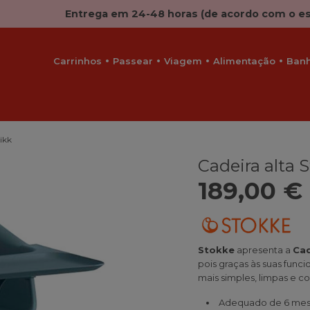
Entrega em 24-48 horas (de acordo com o e
Carrinhos
Passear
Viagem
Alimentação
Ban
ikk
Cadeira alta 
189,00 €
Stokke
apresenta a
Cad
pois graças às suas fun
mais simples, limpas e co
Adequado de 6 mese