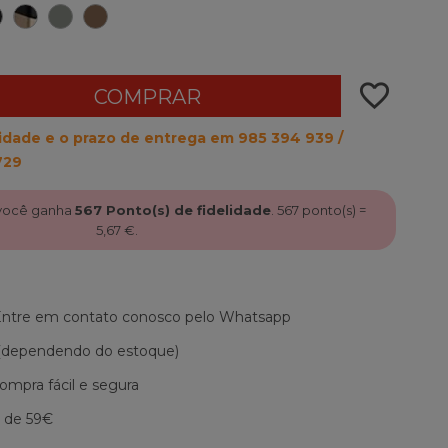
de
Preto
Preto
Verde
Marrom
da
Natural
Glaciar
quente
meia-
noite
favorite_border
COMPRAR
ilidade e o prazo de entrega em 985 394 939 /
729
 você ganha
567
Ponto(s) de fidelidade
.
567
ponto(s) =
5,67 €
.
 Entre em contato conosco pelo Whatsapp
 (dependendo do estoque)
mpra fácil e segura
r de 59€