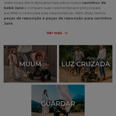
Visite nosso site e descubra mais sobre nossos
carrinhos de
bebê Jané
e compare suas características e preços para
escolher o certo para suas características. Além disso, temos
peças de reposição e peças de reposição para carrinhos
Jané
.
expand_more
Ver más
MUUM
LUZ CRUZADA
GUARDAR