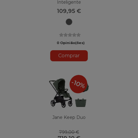
Inteligente
109,95 €
U82
Carvão
0 Opinião(ões)
Comprar
-10%
Jane Keep Duo
799,00 €