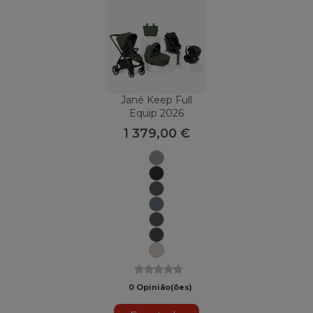
Jané Keep Full
Equip 2026
1 379,00 €
Mars
Gray
Matt
Black
U78
Botânico
Selo
U79
U82
Carvão
Nuvem
U81
U88
Sand
II
0 Opinião(ões)