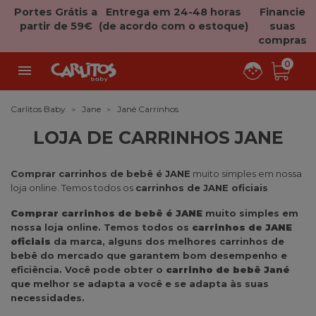
Portes Grátis a
Entrega em 24-48 horas
Financie
Filtro
partir de 59€
(de acordo com o estoque)
suas
×
compras
Categorías
0


Preço
Carlitos Baby
Jane
Jané Carrinhos

LOJA DE CARRINHOS JANE
Comprar carrinhos de bebê é JANE
muito simples em nossa
loja online. Temos todos os
carrinhos de JANE oficiais
Comprar carrinhos de bebê é JANE
muito simples em
nossa loja online. Temos todos os
carrinhos de JANE
oficiais
da marca, alguns dos melhores carrinhos de
bebê do mercado que garantem bom desempenho e
eficiência. Você pode obter o
carrinho de bebê Jané
que melhor se adapta a você e se adapta às suas
necessidades.