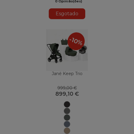
0 Opinião(ões)
Esgotado
-10%
Jané Keep Trio
999,00 €
899,10 €
Matt
Black
Mars
Gray
U78
Botânico
Selo
U79
U85