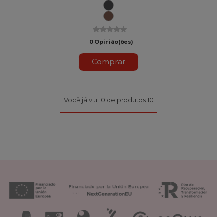
Gergelim
Nuvem
U81
U84
Argile
0 Opinião(ões)
Comprar
Você já viu 10 de produtos 10