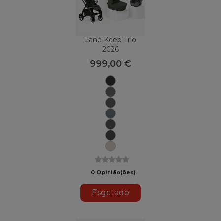
Jané Keep Trio
2026
999,00 €
Matt
Black
Mars
Gray
U78
Botânico
Selo
U79
U82
Carvão
Nuvem
U81
U88
Sand
II
0 Opinião(ões)
Esgotado