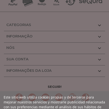
CATEGORIAS

INFORMAÇÃO

NÓS

SUA CONTA

INFORMAÇÕES DA LOJA

SEGUIR!
LinkedIn
Gorjeio
YouTube
Pinterest
Linkedin
TikTok
Este sitio web utiliza cookies propias y de terceros para
mejorar nuestros servicios y mostrarle publicidad relacionada
con sus preferencias mediante el análisis de sus hábitos de