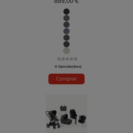
889,00 €
Matt
Black
Mars
Gray
U78
Botânico
Selo
U79
U82
Carvão
Nuvem
U81
U88
Sand
II
0 Opinião(ões)
Comprar