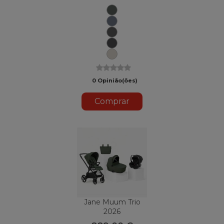
U78
Botânico
Selo
U79
U82
Carvão
Nuvem
U81
U88
Sand
II
0 Opinião(ões)
Comprar
Jane Muum Trio
2026