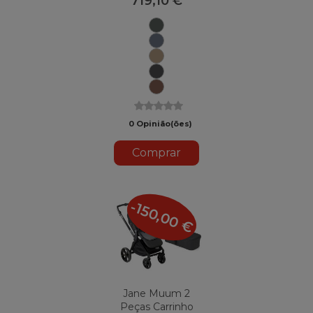
719,10 €
U78
Botânico
Selo
U79
U85
Gergelim
Nuvem
U81
U84
Argile
0 Opinião(ões)
Comprar
-150,00 €
Jane Muum 2
Peças Carrinho