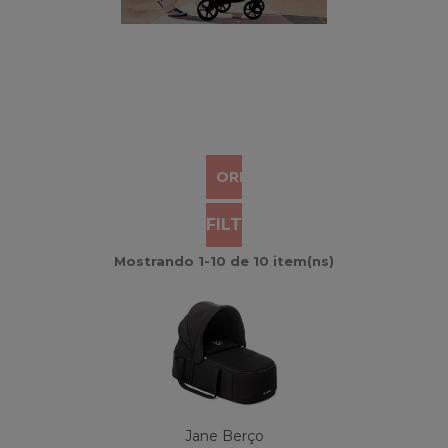
ORDEM


FILTRO
Mostrando 1-10 de 10 item(ns)
Jane Berço