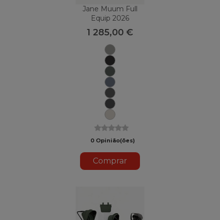
Jane Muum Full
Equip 2026
1 285,00 €
Mars
Gray
Matt
Black
U78
Botânico
Selo
U79
U82
Carvão
Nuvem
U81
U88
Sand
II
0 Opinião(ões)
Comprar