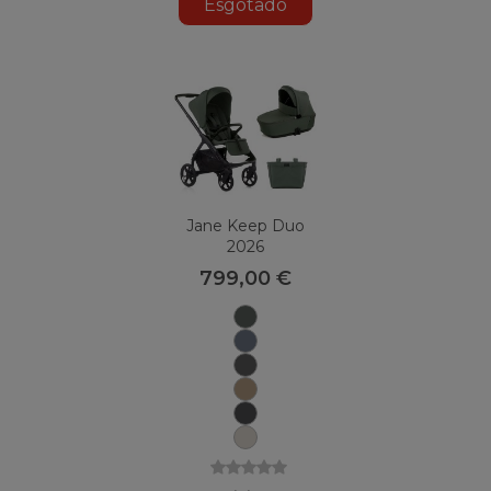
Esgotado
Jane Keep Duo
2026
799,00 €
U78
Botânico
Selo
U79
U82
Carvão
U85
Gergelim
Nuvem
U81
U88
Sand
II