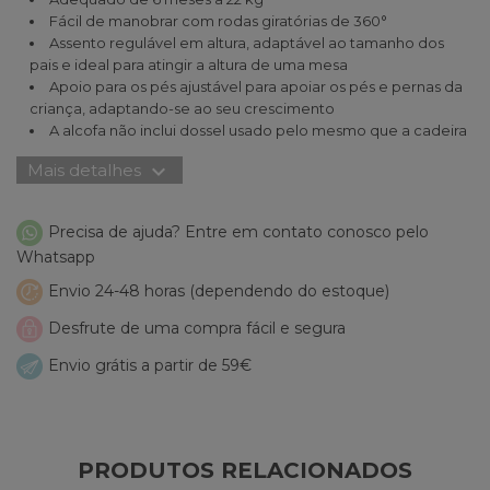
Fácil de manobrar com rodas giratórias de 360°
Assento regulável em altura, adaptável ao tamanho dos
pais e ideal para atingir a altura de uma mesa
Apoio para os pés ajustável para apoiar os pés e pernas da
criança, adaptando-se ao seu crescimento
A alcofa não inclui dossel usado pelo mesmo que a cadeira
expand_more
Mais detalhes
Precisa de ajuda? Entre em contato conosco pelo
Whatsapp
Envio 24-48 horas (dependendo do estoque)
Desfrute de uma compra fácil e segura
Envio grátis a partir de 59€
PRODUTOS RELACIONADOS