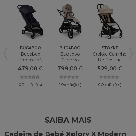
BUGABOO
BUGABOO
STOKKE
Bugaboo
Bugaboo
Stokke Carrinho
Borboleta 2
Carrinho
De Passeio
Dragonfly Plus
Yoyo 3
R
479,00 €
799,00 €
529,00 €
BonPoint
0 Opinião(ões)
0 Opinião(ões)
0 Opinião(ões)
SAIBA MAIS
Cadeira de Bebé Xplory X Modern