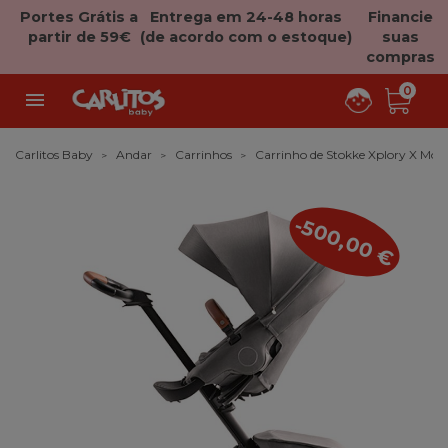
Portes Grátis a
Entrega em 24-48 horas
Financie
partir de 59€
(de acordo com o estoque)
suas
compras
0

Carlitos Baby
Andar
Carrinhos
Carrinho de Stokke Xplory X Mod
-500,00 €