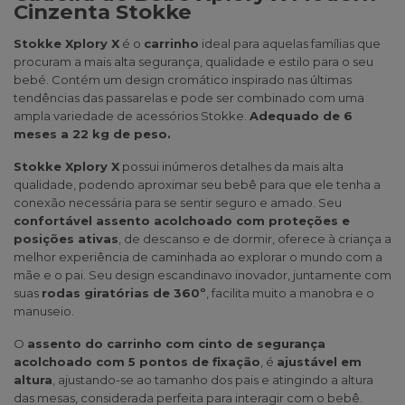
Cinzenta Stokke
Stokke Xplory X
é o
carrinho
ideal para aquelas famílias que
procuram a mais alta segurança, qualidade e estilo para o seu
bebé. Contém um design cromático inspirado nas últimas
tendências das passarelas e pode ser combinado com uma
ampla variedade de acessórios
Stokke
.
Adequado de 6
meses a 22 kg de peso.
Stokke Xplory X
possui inúmeros detalhes da mais alta
qualidade, podendo aproximar seu bebê para que ele tenha a
conexão necessária para se sentir seguro e amado. Seu
confortável assento acolchoado com proteções e
posições ativas
, de descanso e de dormir, oferece à criança a
melhor experiência de caminhada ao explorar o mundo com a
mãe e o pai. Seu design escandinavo inovador, juntamente com
suas
rodas giratórias de 360º
, facilita muito a manobra e o
manuseio.
O
assento do carrinho com cinto de segurança
acolchoado com 5 pontos de fixação
, é
ajustável em
altura
, ajustando-se ao tamanho dos pais e atingindo a altura
das mesas, considerada perfeita para interagir com o bebê.