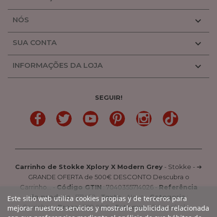
NÓS

SUA CONTA

INFORMAÇÕES DA LOJA

SEGUIR!
LinkedIn
Gorjeio
YouTube
Pinterest
Linkedin
TikTok
Carrinho de Stokke Xplory X Modern Grey
-
Stokke
-
➔
GRANDE OFERTA de 500€ DESCONTO Descubra o
Carrinho...
-
Código GTIN
:
7040355714026 -
Referência
do produto
:
571402
-
Texto
:
Novo
-
Categoria
:
Este sitio web utiliza cookies propias y de terceros para
Carrinhos
-
Preço
:
799.00
€ -
Estoque
: Disponível
mejorar nuestros servicios y mostrarle publicidad relacionada