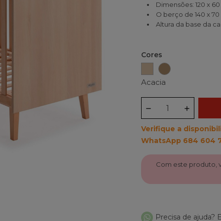
Dimensões: 120 x 60
O berço de 140 x 7
Altura da base da ca
Cores
Acacia
Carvalho
Acacia
Verifique a disponib
WhatsApp 684 604 
Com este produto,
Precisa de ajuda?