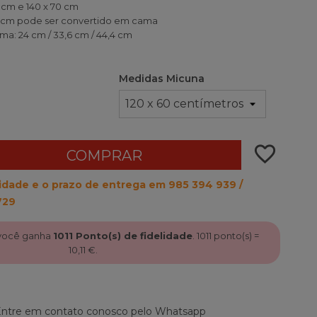
 cm e 140 x 70 cm
0 cm pode ser convertido em cama
ma: 24 cm / 33,6 cm / 44,4 cm
Medidas Micuna
favorite_border
COMPRAR
ilidade e o prazo de entrega em 985 394 939 /
729
 você ganha
1011
Ponto(s) de fidelidade
.
1011
ponto(s) =
10,11 €
.
 Entre em contato conosco pelo Whatsapp