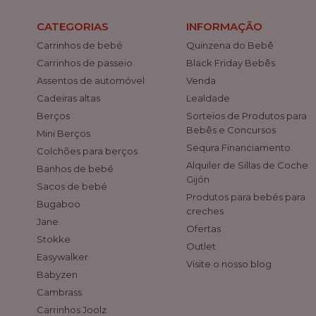
CATEGORIAS
INFORMAÇÃO
Carrinhos de bebé
Quinzena do Bebê
Carrinhos de passeio
Black Friday Bebês
Assentos de automóvel
Venda
Cadeiras altas
Lealdade
Berços
Sorteios de Produtos para
Bebês e Concursos
Mini Berços
Sequra Financiamento
Colchões para berços
Alquiler de Sillas de Coche
Banhos de bebé
Gijón
Sacos de bebé
Produtos para bebés para
Bugaboo
creches
Jane
Ofertas
Stokke
Outlet
Easywalker
Visite o nosso blog
Babyzen
Cambrass
Carrinhos Joolz