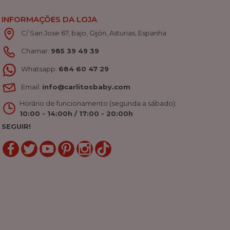
INFORMAÇÕES DA LOJA
C/ San Jose 67, bajo, Gijón, Asturias, Espanha
Chamar:
985 39 49 39
Whatsapp:
684 60 47 29
Email:
info@carlitosbaby.com
Horário de funcionamento (segunda a sábado):
10:00 - 14:00h / 17:00 - 20:00h
SEGUIR!
LinkedIn
Gorjeio
YouTube
Pinterest
Linkedin
TikTok