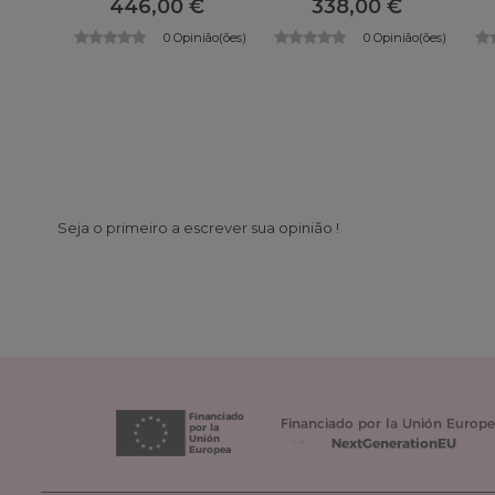
446,00 €
338,00 €
0 Opinião(ões)
0 Opinião(ões)
Seja o primeiro a escrever sua opinião !