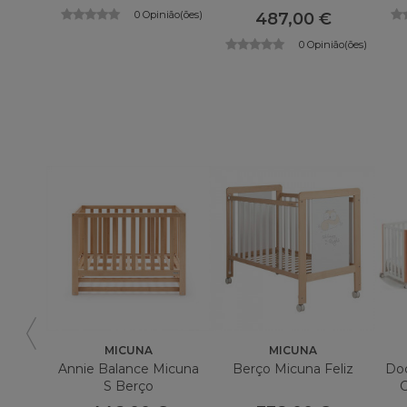
0 Opinião(ões)
487,00 €
0 Opinião(ões)
MICUNA
MICUNA
Annie Balance Micuna
Berço Micuna Feliz
Doc
S Berço