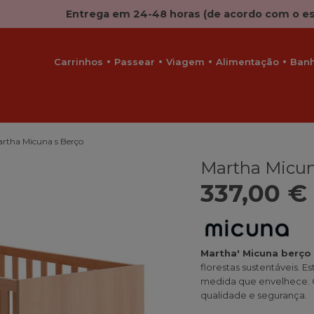
Entrega em 24-48 horas (de acordo com o e
Carrinhos
Passear
Viagem
Alimentação
Ban
rtha Micuna s Berço
Martha Micun
337,00 €
Martha' Micuna berço
florestas sustentáveis. 
medida que envelhece. 
qualidade e segurança.