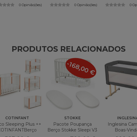
0 Opinião(ões)
0 Opinião(ões)
0 Op
PRODUTOS RELACIONADOS
-168,00 €
COTINFANT
STOKKE
INGLESIN
o Sleeping Plus ++
Pacote Poupança
Inglesina Ca
COTINFANTBerço
Berço Stokke Sleepi V3
Boas-Vind
+ Colchão + Folha