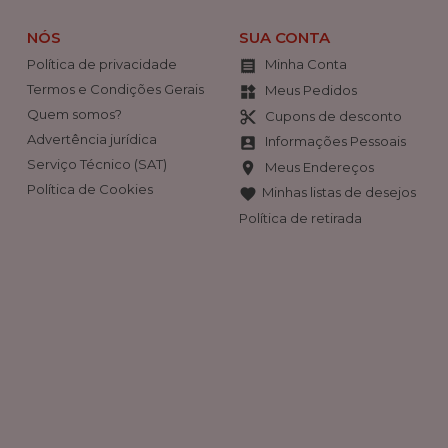
NÓS
SUA CONTA
Política de privacidade
Minha Conta

Termos e Condições Gerais
Meus Pedidos
widgets
Quem somos?
Cupons de desconto
content_cut
Advertência jurídica
Informações Pessoais
account_box
Serviço Técnico (SAT)
Meus Endereços
location_on
Política de Cookies
Minhas listas de desejos
favorite
Política de retirada