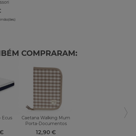
ssori
€
inião(ões)
MBÉM COMPRARAM:
o Ecus
Caetana Walking Mum
Porta-Documentos
 €
12,90 €