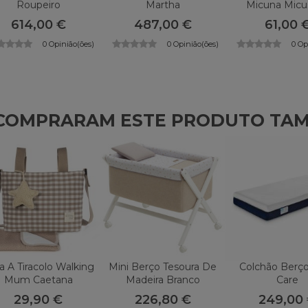
Roupeiro
Martha
Micuna Micu
614,00 €
487,00 €
61,00 
0 Opinião(ões)
0 Opinião(ões)
0 Op
E COMPRARAM ESTE PRODUTO TA
a A Tiracolo Walking
Mini Berço Tesoura De
Colchão Berç
Mum Caetana
Madeira Branco
Care
CAMBRASS Verde
29,90 €
226,80 €
249,00