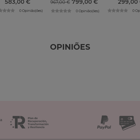
583,00 €
799,00 €
299,00
967,00 €
0 Opinião(ões)
0 Op
0 Opinião(ões)
OPINIÕES