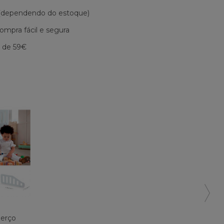
 (dependendo do estoque)
mpra fácil e segura
r de 59€
Berço