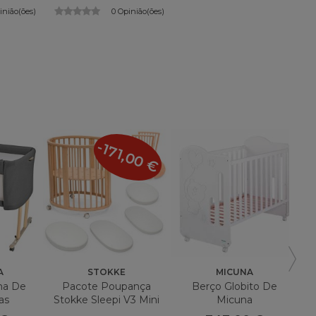
inião(ões)
0 Opinião(ões)
-171,00 €
A
STOKKE
MICUNA
ma De
Pacote Poupança
Berço Globito De
Ga
as
Stokke Sleepi V3 Mini
Micuna
1
Berço + Kit De