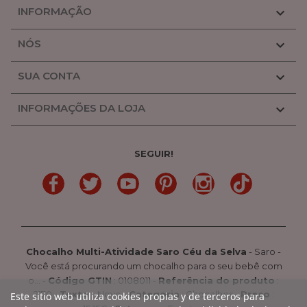
INFORMAÇÃO

NÓS

SUA CONTA

INFORMAÇÕES DA LOJA

SEGUIR!
LinkedIn
Gorjeio
YouTube
Pinterest
Linkedin
TikTok
Chocalho Multi-Atividade Saro Céu da Selva
-
Saro
-
Você está procurando um chocalho para o seu bebê com
o...
-
Código GTIN
:
0108011 -
Referência do produto
:
2170
-
Texto
:
Novo
-
Categoria
:
Chocalhos
-
Preço
:
Este sitio web utiliza cookies propias y de terceros para