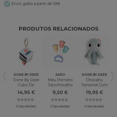
Envio grátis a partir de 59€
PRODUTOS RELACIONADOS
DONE BY DEER
SARO
DONE BY DEER
Done By Deer
Meu Primeiro
Chocalho
Cubo De
Sarochocalho
Sensorial Com
Brinquedo Do
Espelho DONE
14,95 €
9,50 €
19,95 €
Bebê Nuvens
BY DEER Geleia
Felizes
0 Opinião(ões)
0 Opinião(ões)
0 Opinião(ões)