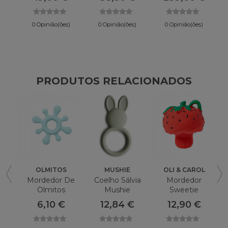
Eu Amo Vichy
0 Opinião(ões)
0 Opinião(ões)
0 Opinião(ões)
PRODUTOS RELACIONADOS
OLMITOS
MUSHIE
OLI & CAROL
Mordedor De
Coelho Sálvia
Mordedor
Olmitos
Mushie
Sweetie
Texturizado De
Mordedor De
Morango Oli &
6,10 €
12,84 €
12,90 €
Silicone
Silicone
Carol Mordedor
14.1X7.2X1 Cm