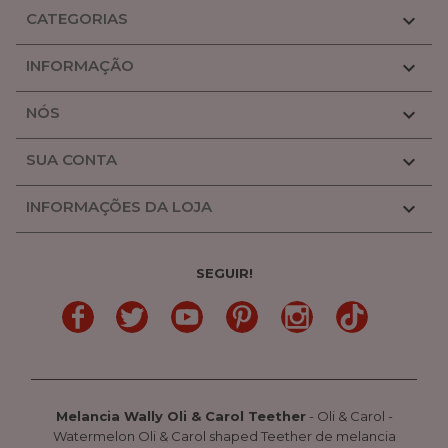
CATEGORIAS

INFORMAÇÃO

NÓS

SUA CONTA

INFORMAÇÕES DA LOJA

SEGUIR!
LinkedIn
Gorjeio
YouTube
Pinterest
Linkedin
TikTok
Melancia Wally Oli & Carol Teether
-
Oli & Carol
-
Watermelon Oli & Carol shaped Teether de melancia