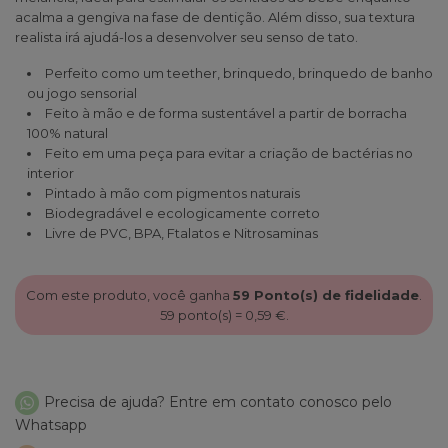
acalma a gengiva na fase de dentição. Além disso, sua textura
realista irá ajudá-los a desenvolver seu senso de tato.
Perfeito como um teether, brinquedo, brinquedo de banho
ou jogo sensorial
Feito à mão e de forma sustentável a partir de borracha
100% natural
Feito em uma peça para evitar a criação de bactérias no
interior
Pintado à mão com pigmentos naturais
Biodegradável e ecologicamente correto
Livre de PVC, BPA, Ftalatos e Nitrosaminas
Com este produto, você ganha
59
Ponto(s) de fidelidade
.
59
ponto(s) =
0,59 €
.
Precisa de ajuda? Entre em contato conosco pelo
Whatsapp