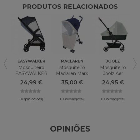
PRODUTOS RELACIONADOS
EASYWALKER
MACLAREN
JOOLZ
Mosquiteiro
Mosquiteiro
Mosquiteiro
Y
EASYWALKER
Maclaren Mark
Joolz Aer
Jackey
II
Carrycot
24,99 €
35,00 €
24,95 €
0 Opinião(ões)
0 Opinião(ões)
0 Opinião(ões)
OPINIÕES