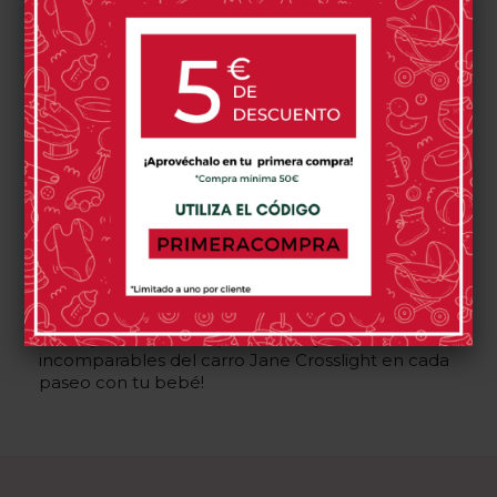
Descubre en nuestra tienda online una amplia
gama de carritos y cochecitos para bebés Jané,
destacando el versátil y funcional
Jane
Crosslight
. Explora las últimas novedades del
2024 en la línea Jané Crosslight, incluyendo los
modelos Duo y Trio. Encuentra el carrito perfecto
para tu bebé con las opciones que el carrito de
bebé Jane Crosslight te ofrece, diseñado para
aportar comodidad y seguridad. Explora nuestra
selección de productos, donde cada detalle del
cochecito Jane Crosslight se adapta a las
necesidades de los padres modernos. ¡Compra
ahora y disfruta de la practicidad y estilo
incomparables del carro Jane Crosslight en cada
paseo con tu bebé!