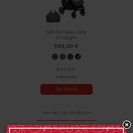
Silla De Paseo Jané
Crosslight
599,00 €
U78
U79
U81
U82
Botanic
Seal
Cloud
Coal
Silver
Shadow
0 opinión(es)
Sin Stock
Has visto 1 de 1 productos