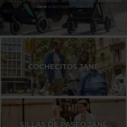
clientes el mejor resultado. También tenemos
accesorios
Jane
a los mejores precios.
COCHECITOS JANÉ
SILLAS DE PASEO JANÉ