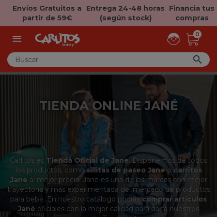
Envíos Gratuitos a
Entrega 24-48 horas
Financia tus
partir de 59€
(según stock)
compras
0


TIENDA ONLINE JANÉ
Carlitos es
Tienda Oficial de Jane
. Disponemos de todos
los productos, como
sillitas de paseo Jane
o
carritos
Jane
al mejor precio. Jane es una de las marcas con mejor
trayectoria y más experimentada del mercado de productos
para bebé. En nuestro catálogo podrás
comprar artículos
Jané
oficiales con la mejor calidad para dar a nuestros