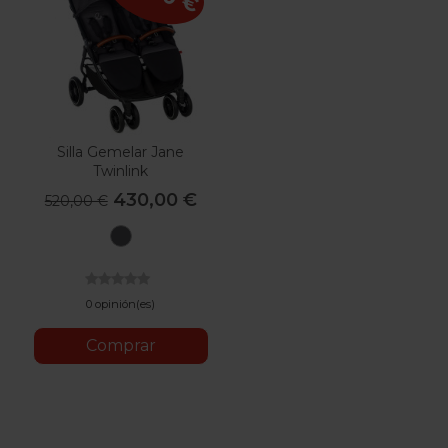
Silla Gemelar Jane
Twinlink
430,00 €
520,00 €
U06
Cold
Black
0 opinión(es)
Comprar