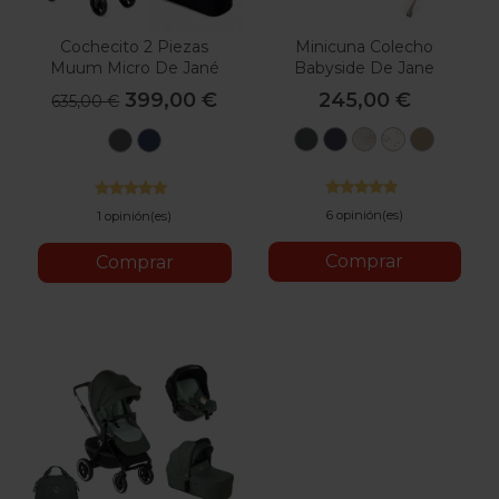
Cochecito 2 Piezas
Minicuna Colecho
Muum Micro De Jané
Babyside De Jane
399,00 €
245,00 €
635,00 €
U78
T01
T58
U65
U85
U06
U53
Botanic
Stars
Glitter
Iris
Sesame
Cold
Lazuli
Black
Blue
6 opinión(es)
1 opinión(es)
Comprar
Comprar