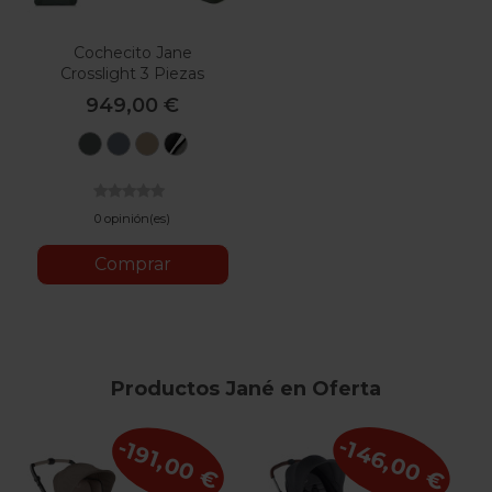
Cochecito Jane
Crosslight 3 Piezas
949,00 €
U78
U79
U85
U82
Botanic
Seal
Sesame
Coal
Silver
Shadow
0 opinión(es)
Comprar
Productos Jané en Oferta
-146,00 €
-191,00 €