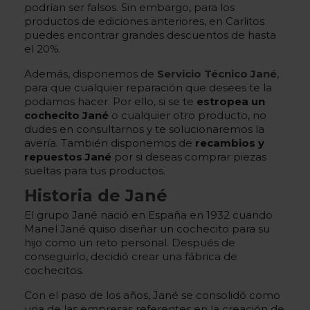
podrían ser falsos. Sin embargo, para los
productos de ediciones anteriores, en Carlitos
puedes encontrar grandes descuentos de hasta
el 20%.
Además, disponemos de
Servicio Técnico Jané
,
para que cualquier reparación que desees te la
podamos hacer. Por ello, si se te
estropea un
cochecito Jané
o cualquier otro producto, no
dudes en consultarnos y te solucionaremos la
avería. También disponemos de
recambios y
repuestos Jané
por si deseas comprar piezas
sueltas para tus productos.
Historia de Jané
El grupo Jané nació en España en 1932 cuando
Manel Jané quiso diseñar un cochecito para su
hijo como un reto personal. Después de
conseguirlo, decidió crear una fábrica de
cochecitos.
Con el paso de los años, Jané se consolidó como
una de las empresas referentes en la creación de