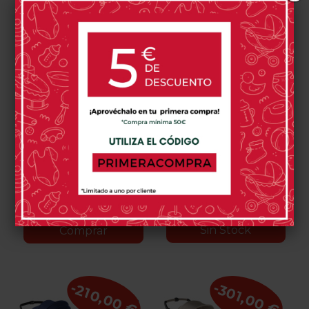
Silla De Paseo Jane
Silla De Paseo Jané
Newel
Crosslight
459,00 €
599,00 €
610,00 €
U78
U79
U81
U82
U05
U06
U09
U10
U53
U57
Botanic
Seal
Cloud
Coal
Dim
Cold
Pale
Sand
Lazuli
Oak
Silver
Grey
Black
Blue
Milk
Shadow
0 opinión(es)
0 opinión(es)
Sin Stock
Comprar
-210,00 €
-301,00 €