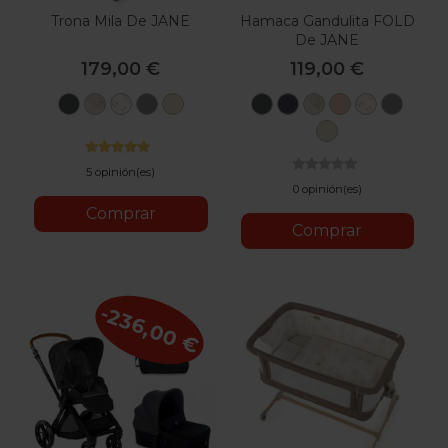
Trona Mila De JANE
Hamaca Gandulita FOLD
De JANE
179,00 €
119,00 €
U78
T58
U65
U90
U87
U78
T01
T58
U09
U65
U90
Botanic
Glitter
Iris
Mist
Sage
Botanic
Stars
Glitter
Pale
Iris
Mist
U87
Sage
5 opinión(es)
0 opinión(es)
Comprar
Comprar
-236,00 €