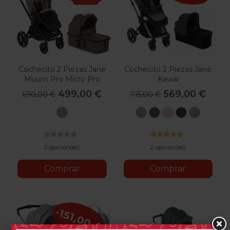
Cochecito 2 Piezas Jane
Cochecito 2 Piezas Jané
Muum Pro Micro Pro
Kawai
499,00 €
569,00 €
690,00 €
715,00 €
U57
U05
U06
U09
U53
U57
Oak
Dim
Cold
Pale
Lazuli
Oak
Milk
Grey
Black
Blue
Milk
0 opinión(es)
2 opinión(es)
Comprar
Comprar
-151,00 €