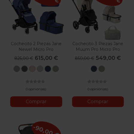
Cochecito 2 Piezas Jane
Cochecito 3 Piezas Jane
Newel Micro Pro
Muum Pro Micro Pro
Koos I-Size
615,00 €
549,00 €
825,00 €
850,00 €
U05
U06
U09
U10
U53
U57
U53
U57
Dim
Cold
Pale
Sand
Lazuli
Oak
Lazuli
Oak
Grey
Black
Blue
Milk
Blue
Milk
0 opinión(es)
0 opinión(es)
Comprar
Comprar
-90,00 €