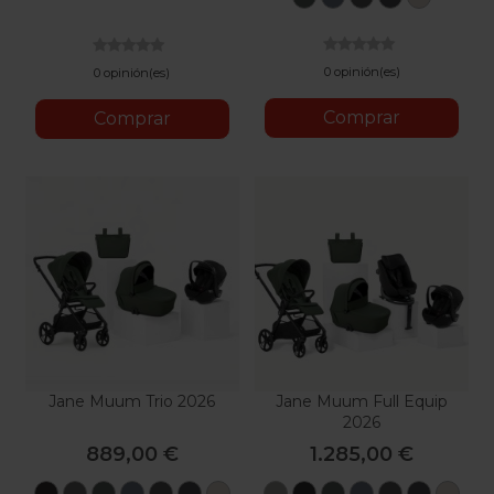
Botanic
Seal
Coal
Cloud
Sand
II
0 opinión(es)
0 opinión(es)
Comprar
Comprar
Jane Muum Trio 2026
Jane Muum Full Equip
2026
889,00 €
1.285,00 €
Matt
Mars
U78
U79
U82
U81
U88
Mars
Matt
U78
U79
U82
U81
U8