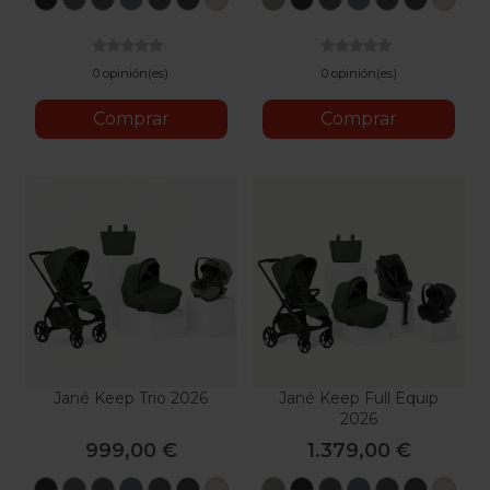
Black
Gray
Botanic
Seal
Coal
Cloud
Sand
Gray
Black
Botanic
Seal
Coal
Cloud
Sand
II
II
0 opinión(es)
0 opinión(es)
Comprar
Comprar
Jané Keep Trio 2026
Jané Keep Full Equip
2026
999,00 €
1.379,00 €
Matt
Mars
U78
U79
U82
U81
U88
Mars
Matt
U78
U79
U82
U81
U8