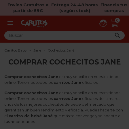
Envíos Gratuitos a
Entrega 24-48 horas
Financia tus
partir de 59€
(según stock)
compras
0


Carlitos Baby
Jane
Cochecitos Jané
COMPRAR COCHECITOS JANE
Comprar cochecitos Jane
es muy sencillo en nuestra tienda
online. Tenemos todos los
carritos Jane
oficiales...
Comprar cochecitos Jane
es muy sencillo en nuestra tienda
online. Tenemos todos los
carritos Jane
oficiales de la marca,
unos de los mejores cochecitos de bebé del mercado que
garantizan un buen rendimiento y eficacia. Puedes hacerte con
el
carrito de bebé Jané
que más te convenga y se adapte a
tus necesidades.