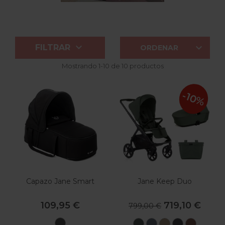


FILTRAR
ORDENAR
Mostrando 1-10 de 10 productos
-10%
Capazo Jane Smart
Jane Keep Duo
109,95 €
719,10 €
799,00 €
U82
U78
U79
U85
U81
U84