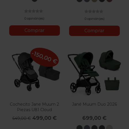
Coal
Botanic
Seal
Sesame
Cloud
Argile
0 opinión(es)
0 opinión(es)
Comprar
Comprar
-150,00 €
Cochecito Jane Muum 2
Jané Muum Duo 2026
Piezas U81 Cloud
499,00 €
699,00 €
649,00 €
U78
U79
U82
U81
U88