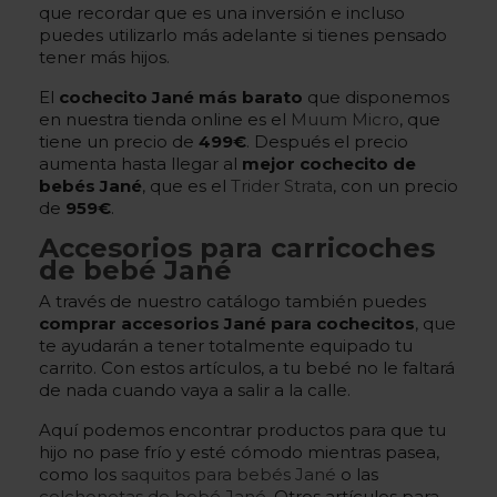
que recordar que es una inversión e incluso
puedes utilizarlo más adelante si tienes pensado
tener más hijos.
El
cochecito Jané más barato
que disponemos
en nuestra tienda online es el
Muum Micro
, que
tiene un precio de
499€
. Después el precio
aumenta hasta llegar al
mejor cochecito de
bebés Jané
, que es el
Trider Strata
, con un precio
de
959€
.
Accesorios para carricoches
de bebé Jané
A través de nuestro catálogo también puedes
comprar accesorios Jané para cochecitos
, que
te ayudarán a tener totalmente equipado tu
carrito. Con estos artículos, a tu bebé no le faltará
de nada cuando vaya a salir a la calle.
Aquí podemos encontrar productos para que tu
hijo no pase frío y esté cómodo mientras pasea,
como los
saquitos para bebés Jané
o las
colchonetas de bebé Jané
. Otros artículos para