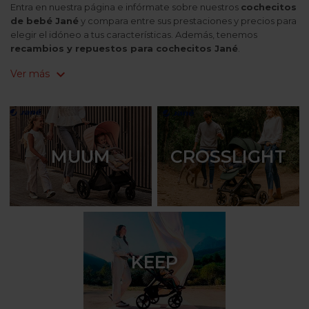
Entra en nuestra página e infórmate sobre nuestros
cochecitos
de bebé Jané
y compara entre sus prestaciones y precios para
elegir el idóneo a tus características. Además, tenemos
recambios y repuestos para cochecitos Jané
.
expand_more
Ver más
MUUM
CROSSLIGHT
KEEP