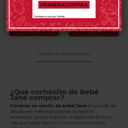
Botanic
Seal
Coal
Sesame
Cloud
Sand
Black
Gray
Botanic
Seal
Sesame
Cloud
Argile
II
0 opinión(es)
0 opinión(es)
Sin Stock
Comprar
Has visto 10 de 10 productos
¿Qué cochecito de bebé
Jané comprar?
Comprar un
carrito de bebé Jané
es una de las
decisiones más importantes durante el
embarazo, ya que supone un gasto de dinero y
hay que elegir bien el
cochecito para bebés