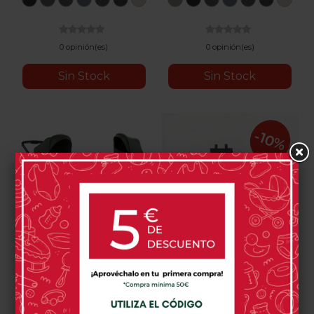
Black
Gray
Botanic
Seal
Coal
Cloud
Sand
Gray
Black
Botanic
Seal
Coal
Cloud
Sand
II
II
0 opinión(es)
0 opinión(es)
Sin Stock
Sin Stock
-10%
Jane Keep Duo 2026
Jané Keep Trio
799,00 €
899,10 €
999,00 €
U78
U79
U82
U85
U81
U88
Matt
Mars
U78
U79
U85
U81
U8